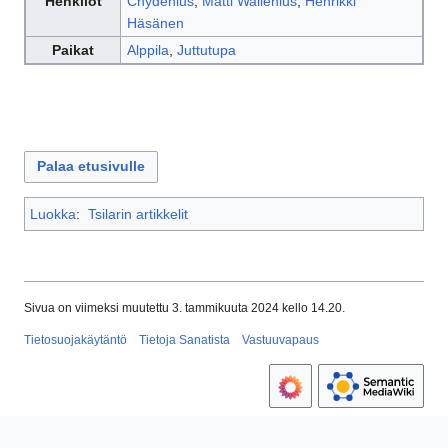
Henkilöt
Chydenius
,
Matti Wallenius
,
Henrikki
Häsänen
Paikat
Alppila
,
Juttutupa
Palaa etusivulle
Luokka
:
Tsilarin artikkelit
Sivua on viimeksi muutettu 3. tammikuuta 2024 kello 14.20.
Tietosuojakäytäntö
Tietoja Sanatista
Vastuuvapaus