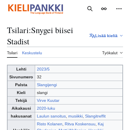
Siirry
sisältöön
Haku
Ulkoasu
Henki
Tsilari
:
Snygei biisei
Lisää kieliä
Stadist
Tsilari
Keskustelu
Työkalut
Lehti
2023/5
Sivunumero
32
Palsta
Slangijengi
Kieli
slangi
Tekijä
Virve Kuutar
Aikakausi
2020-luku
hakusanat
Laulun sanoitus
,
musiikki
,
Slangitreffit
Risto Kolanen
,
Ritva Koskensuu
,
Kaj