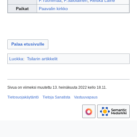
P.Tuohimaa
,
P.Salolainen
,
Reiska Laine
Paikat
Paavalin kirkko
Palaa etusivulle
Luokka
:
Tsilarin artikkelit
Sivua on viimeksi muutettu 13. heinäkuuta 2022 kello 18.11.
Tietosuojakäytäntö
Tietoja Sanatista
Vastuuvapaus