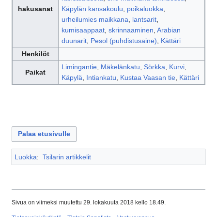
hakusanat
Käpylän kansakoulu
,
poikaluokka
,
urheilumies maikkana
,
lantsarit
,
kumisaappaat
,
skrinnaaminen
,
Arabian
duunarit
,
Pesol (puhdistusaine)
,
Kättäri
Henkilöt
Limingantie
,
Mäkelänkatu
,
Sörkka
,
Kurvi
,
Paikat
Käpylä
,
Intiankatu
,
Kustaa Vaasan tie
,
Kättäri
Palaa etusivulle
Luokka
:
Tsilarin artikkelit
Sivua on viimeksi muutettu 29. lokakuuta 2018 kello 18.49.