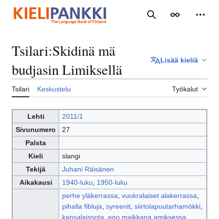
Siirry
sisältöön
Haku
Ulkoasu
Henki
Tsilari
:
Skidinä mä
Lisää kieliä
budjasin Limiksellä
Tsilari
Keskustelu
Työkalut
Lehti
2011/1
Sivunumero
27
Palsta
Kieli
slangi
Tekijä
Juhani Räisänen
Aikakausi
1940-luku
,
1950-luku
perhe yläkerrassa
,
vuokralaiset alakerrassa
,
pihalla fibluja
,
syreenit
,
siirtolapuutarhamökki
,
kansalaissota
,
eno maikkana amiksessa
,