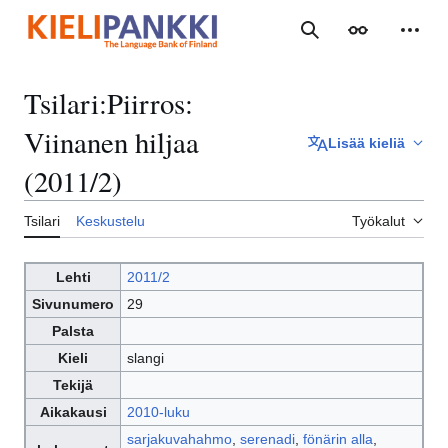
Siirry
sisältöön
Haku
Ulkoasu
Henki
Tsilari
:
Piirros:
Viinanen hiljaa
Lisää kieliä
(2011/2)
Tsilari
Keskustelu
Työkalut
Lehti
2011/2
Sivunumero
29
Palsta
Kieli
slangi
Tekijä
Aikakausi
2010-luku
sarjakuvahahmo
,
serenadi
,
fönärin alla
,