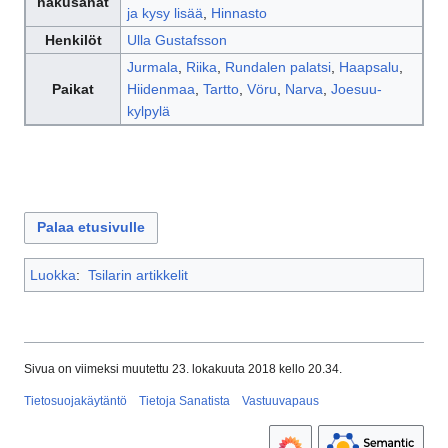
hakusanat
ja kysy lisää
,
Hinnasto
Henkilöt
Ulla Gustafsson
Jurmala
,
Riika
,
Rundalen palatsi
,
Haapsalu
,
Paikat
Hiidenmaa
,
Tartto
,
Vöru
,
Narva
,
Joesuu-
kylpylä
Palaa etusivulle
Luokka
:
Tsilarin artikkelit
Sivua on viimeksi muutettu 23. lokakuuta 2018 kello 20.34.
Tietosuojakäytäntö
Tietoja Sanatista
Vastuuvapaus