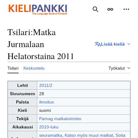
Siirry
sisältöön
Haku
Ulkoasu
Henki
Tsilari
:
Matka
Jurmalaan
Lisää kieliä
Helatorstaina 2011
Tsilari
Keskustelu
Työkalut
Lehti
2011/2
Sivunumero
28
Palsta
ilmoitus
Kieli
suomi
Tekijä
Pamag matkatoimisto
Aikakausi
2010-luku
seuramatka
,
Katso myös muut matkat
,
Soita