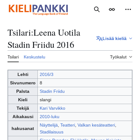
Siirry
sisältöön
Haku
Ulkoasu
Henki
Tsilari
:
Leena Uotila
Lisää kieliä
Stadin Friidu 2016
Tsilari
Keskustelu
Työkalut
Lehti
2016/3
Sivunumero
8
Palsta
Stadin Friidu
Kieli
slangi
Tekijä
Kari Varvikko
Aikakausi
2010-luku
Näyttelijä
,
Teatteri
,
Valkan kesäteatteri
,
hakusanat
Stadilaisuus