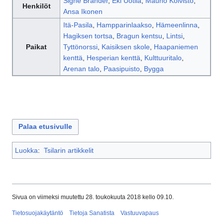
Signe Brander
,
Eki Uotila
,
Mauno Koivisto
,
Henkilöt
Ansa Ikonen
Itä-Pasila
,
Hampparinlaakso
,
Hämeenlinna
,
Hagiksen tortsa
,
Bragun kentsu
,
Lintsi
,
Paikat
Tyttönorssi
,
Kaisiksen skole
,
Haapaniemen
kenttä
,
Hesperian kenttä
,
Kulttuuritalo
,
Arenan talo
,
Paasipuisto
,
Bygga
Palaa etusivulle
Luokka
:
Tsilarin artikkelit
Sivua on viimeksi muutettu 28. toukokuuta 2018 kello 09.10.
Tietosuojakäytäntö
Tietoja Sanatista
Vastuuvapaus