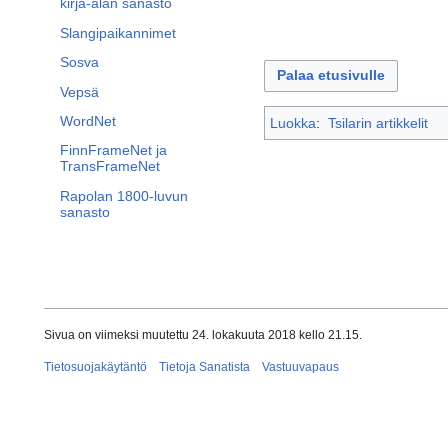
kirja-alan sanasto
Slangipaikannimet
Sosva
Palaa etusivulle
Vepsä
WordNet
Luokka
:
Tsilarin artikkelit
FinnFrameNet ja
TransFrameNet
Rapolan 1800-luvun
sanasto
Sivua on viimeksi muutettu 24. lokakuuta 2018 kello 21.15.
Tietosuojakäytäntö
Tietoja Sanatista
Vastuuvapaus