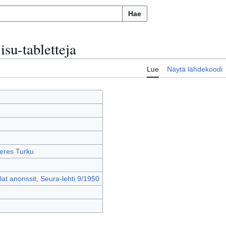
Hae
isu-tabletteja
Lue
Näytä lähdekoodi
eres Turku
at anonssit
,
Seura-lehti 9/1950