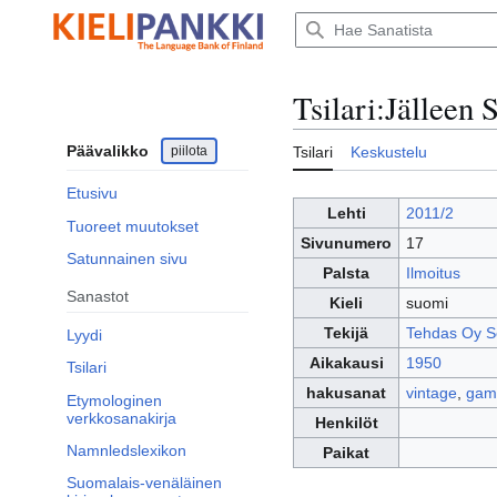
Siirry
sisältöön
Tsilari
:
Jälleen S
Päävalikko
piilota
Tsilari
Keskustelu
Etusivu
Lehti
2011/2
Tuoreet muutokset
Sivunumero
17
Satunnainen sivu
Palsta
Ilmoitus
Sanastot
Kieli
suomi
Tekijä
Tehdas Oy S
Lyydi
Aikakausi
1950
Tsilari
hakusanat
vintage
,
gaml
Etymologinen
verkkosanakirja
Henkilöt
Namnledslexikon
Paikat
Suomalais-venäläinen