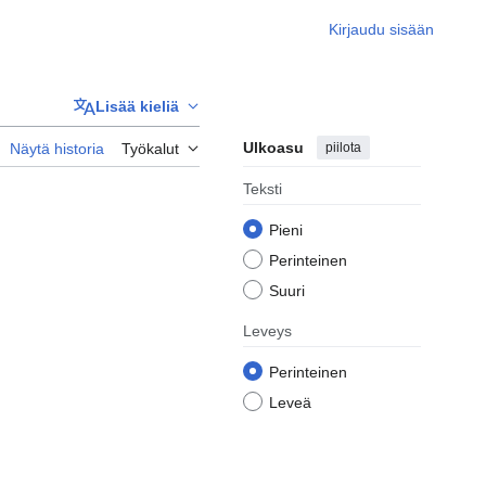
Kirjaudu sisään
Lisää kieliä
Ulkoasu
piilota
Näytä historia
Työkalut
Teksti
Pieni
Perinteinen
Suuri
Leveys
Perinteinen
Leveä