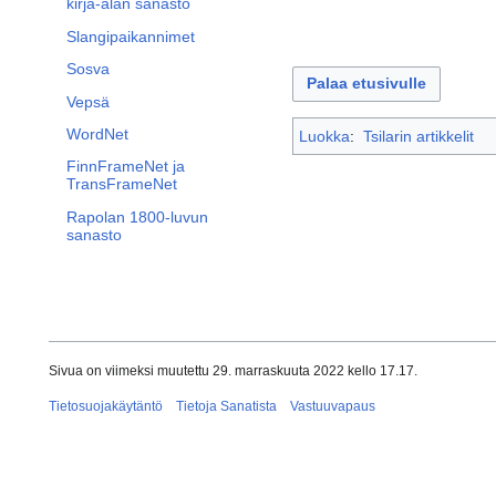
kirja-alan sanasto
Slangipaikannimet
Sosva
Palaa etusivulle
Vepsä
WordNet
Luokka
:
Tsilarin artikkelit
FinnFrameNet ja
TransFrameNet
Rapolan 1800-luvun
sanasto
Sivua on viimeksi muutettu 29. marraskuuta 2022 kello 17.17.
Tietosuojakäytäntö
Tietoja Sanatista
Vastuuvapaus