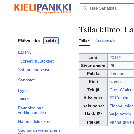
Siirry
sisältöön
Tsilari
:
Ilmo: La
Päävalikko
piilota
Tsilari
Keskustelu
Etusivu
Lehti
2011/1
Tuoreet muutokset
Sivunumero
28
Satunnainen sivu
Palsta
Ilmoitus
Sanastot
Kieli
slangi
Tekijä
Chef Wotkin'
Lyydi
Aikakausi
2010-luku
Tsilari
hakusanat
Fläsää
,
tsie
Etymologinen
verkkosanakirja
Henkilöt
Veijo Votkin
Namnledslexikon
Paikat
Vanha talviti
Suomalais-venäläinen