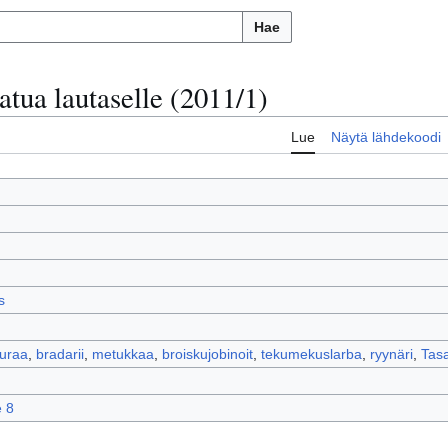
Hae
atua lautaselle (2011/1)
Lue
Näytä lähdekoodi
s
guraa
,
bradarii
,
metukkaa
,
broiskujobinoit
,
tekumekuslarba
,
ryynäri
,
Tasa
e 8