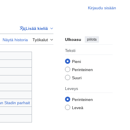
Kirjaudu sisään
Lisää kieliä
Ulkoasu
piilota
Näytä historia
Työkalut
Teksti
Pieni
Perinteinen
Suuri
Leveys
Perinteinen
n Stadin parhait
Leveä