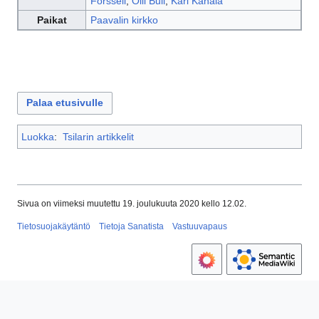
Forssell
,
Olli Bull
,
Kari Kanala
Paikat
Paavalin kirkko
Palaa etusivulle
Luokka
:
Tsilarin artikkelit
Sivua on viimeksi muutettu 19. joulukuuta 2020 kello 12.02.
Tietosuojakäytäntö
Tietoja Sanatista
Vastuuvapaus