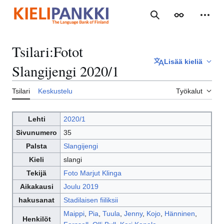
Siirry
sisältöön
Haku
Ulkoasu
Henki
Tsilari
:
Fotot
Lisää kieliä
Slangijengi 2020/1
Tsilari
Keskustelu
Työkalut
Lehti
2020/1
Sivunumero
35
Palsta
Slangijengi
Kieli
slangi
Tekijä
Foto Marjut Klinga
Aikakausi
Joulu 2019
hakusanat
Stadilaisen fiiliksii
Maippi
,
Pia
,
Tuula
,
Jenny
,
Kojo
,
Hänninen
,
Henkilöt