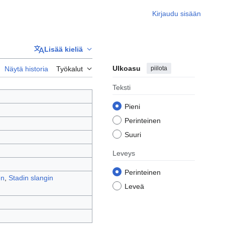
Kirjaudu sisään
Lisää kieliä
Ulkoasu
piilota
Näytä historia
Työkalut
Teksti
Pieni
Perinteinen
Suuri
Leveys
Perinteinen
en
,
Stadin slangin
Leveä