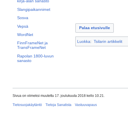
kirja-alan sanasto
Slangipaikannimet
Sosva
Vepsä
Palaa etusivulle
WordNet
Luokka
:
Tsilarin artikkelit
FinnFrameNet ja
TransFrameNet
Rapolan 1800-luvun
sanasto
Sivua on viimeksi muutettu 17. joulukuuta 2018 kello 10.21.
Tietosuojakäytäntö
Tietoja Sanatista
Vastuuvapaus