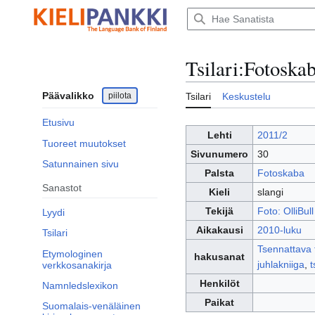
Siirry
sisältöön
Tsilari
:
Fotoskab
Päävalikko
piilota
Tsilari
Keskustelu
Etusivu
Lehti
2011/2
Tuoreet muutokset
Sivunumero
30
Satunnainen sivu
Palsta
Fotoskaba
Sanastot
Kieli
slangi
Tekijä
Foto: OlliBull
Lyydi
Aikakausi
2010-luku
Tsilari
Tsennattava 
Etymologinen
hakusanat
juhlakniiga
,
t
verkkosanakirja
Henkilöt
Namnledslexikon
Paikat
Suomalais-venäläinen