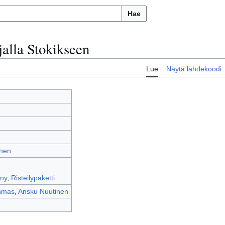
Hae
jalla Stokikseen
Lue
Näytä lähdekoodi
nen
ny
,
Risteilypaketti
hmas
,
Ansku Nuutinen