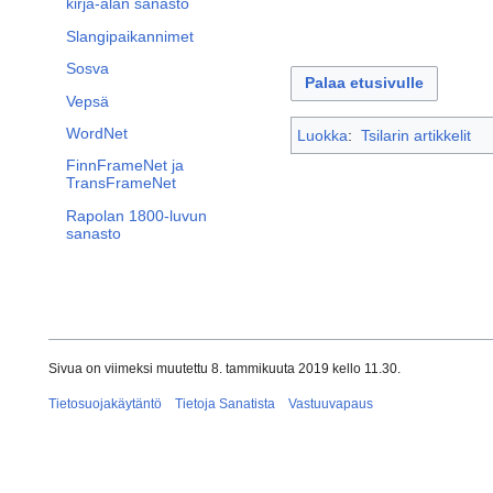
kirja-alan sanasto
Slangipaikannimet
Sosva
Palaa etusivulle
Vepsä
WordNet
Luokka
:
Tsilarin artikkelit
FinnFrameNet ja
TransFrameNet
Rapolan 1800-luvun
sanasto
Sivua on viimeksi muutettu 8. tammikuuta 2019 kello 11.30.
Tietosuojakäytäntö
Tietoja Sanatista
Vastuuvapaus