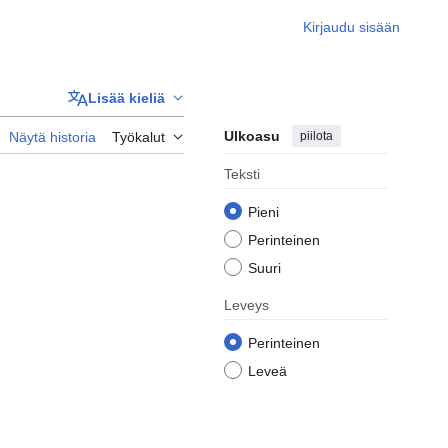
Kirjaudu sisään
Lisää kieliä
Ulkoasu
piilota
Näytä historia
Työkalut
Teksti
Pieni
Perinteinen
Suuri
Leveys
Perinteinen
Leveä