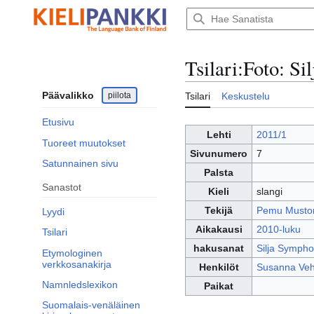
Siirry
sisältöön
Tsilari
:
Foto: Sil
Päävalikko
piilota
Tsilari
Keskustelu
Etusivu
Lehti
2011/1
Tuoreet muutokset
Sivunumero
7
Satunnainen sivu
Palsta
Sanastot
Kieli
slangi
Tekijä
Pemu Musto
Lyydi
Aikakausi
2010-luku
Tsilari
hakusanat
Silja Sympho
Etymologinen
verkkosanakirja
Henkilöt
Susanna Ve
Namnledslexikon
Paikat
Suomalais-venäläinen