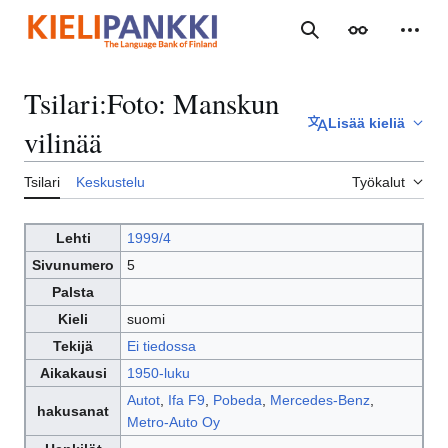
Siirry
sisältöön
Haku
Ulkoasu
Henki
Tsilari
:
Foto: Manskun
Lisää kieliä
vilinää
Tsilari
Keskustelu
Työkalut
Lehti
1999/4
Sivunumero
5
Palsta
Kieli
suomi
Tekijä
Ei tiedossa
Aikakausi
1950-luku
Autot
,
Ifa F9
,
Pobeda
,
Mercedes-Benz
,
hakusanat
Metro-Auto Oy