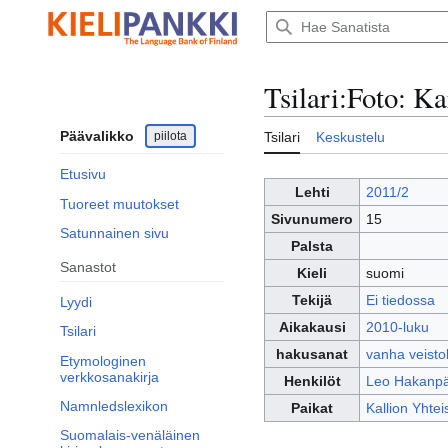
Siirry
sisältöön
Tsilari
:
Foto: Ka
Päävalikko
piilota
Tsilari
Keskustelu
Etusivu
Lehti
2011/2
Tuoreet muutokset
Sivunumero
15
Satunnainen sivu
Palsta
Sanastot
Kieli
suomi
Tekijä
Ei tiedossa
Lyydi
Aikakausi
2010-luku
Tsilari
hakusanat
vanha veisto
Etymologinen
verkkosanakirja
Henkilöt
Leo Hakanp
Namnledslexikon
Paikat
Kallion Yhtei
Suomalais-venäläinen