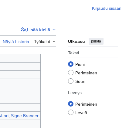
Kirjaudu sisään
Lisää kieliä
Ulkoasu
piilota
Näytä historia
Työkalut
Teksti
Pieni
Perinteinen
Suuri
Leveys
Perinteinen
Leveä
Vuori
,
Signe Brander