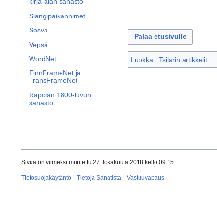
kirja-alan sanasto
Slangipaikannimet
Sosva
Palaa etusivulle
Vepsä
WordNet
Luokka
:
Tsilarin artikkelit
FinnFrameNet ja
TransFrameNet
Rapolan 1800-luvun
sanasto
Sivua on viimeksi muutettu 27. lokakuuta 2018 kello 09.15.
Tietosuojakäytäntö
Tietoja Sanatista
Vastuuvapaus