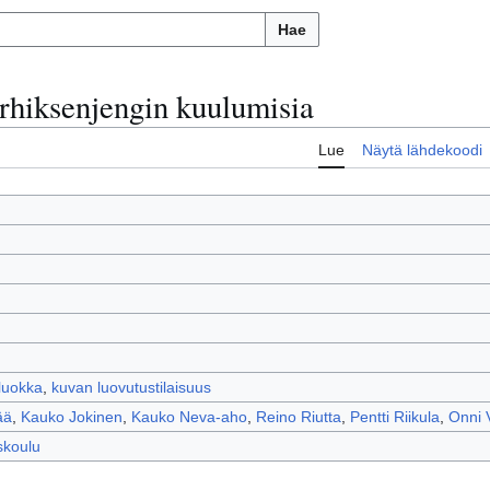
Hae
rhiksenjengin kuulumisia
Lue
Näytä lähdekoodi
luokka
,
kuvan luovutustilaisuus
ää
,
Kauko Jokinen
,
Kauko Neva-aho
,
Reino Riutta
,
Pentti Riikula
,
Onni 
skoulu