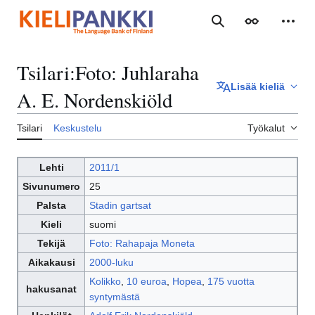
Siirry
sisältöön
Haku
Ulkoasu
Henki
Tsilari
:
Foto: Juhlaraha
Lisää kieliä
A. E. Nordenskiöld
Tsilari
Keskustelu
Työkalut
Lehti
2011/1
Sivunumero
25
Palsta
Stadin gartsat
Kieli
suomi
Tekijä
Foto: Rahapaja Moneta
Aikakausi
2000-luku
Kolikko
,
10 euroa
,
Hopea
,
175 vuotta
hakusanat
syntymästä