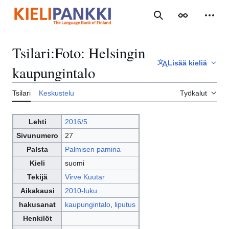
Siirry
sisältöön
Haku
Ulkoasu
Henki
Tsilari
:
Foto: Helsingin
Lisää kieliä
kaupungintalo
Tsilari
Keskustelu
Työkalut
Lehti
2016/5
Sivunumero
27
Palsta
Palmisen pamina
Kieli
suomi
Tekijä
Virve Kuutar
Aikakausi
2010-luku
hakusanat
kaupungintalo
,
liputus
Henkilöt