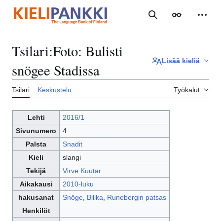
Siirry
sisältöön
Haku
Ulkoasu
Henki
Tsilari
:
Foto: Bulisti
Lisää kieliä
snögee Stadissa
Tsilari
Keskustelu
Työkalut
Lehti
2016/1
Sivunumero
4
Palsta
Snadit
Kieli
slangi
Tekijä
Virve Kuutar
Aikakausi
2010-luku
hakusanat
Snöge
,
Bilika
,
Runebergin patsas
Henkilöt