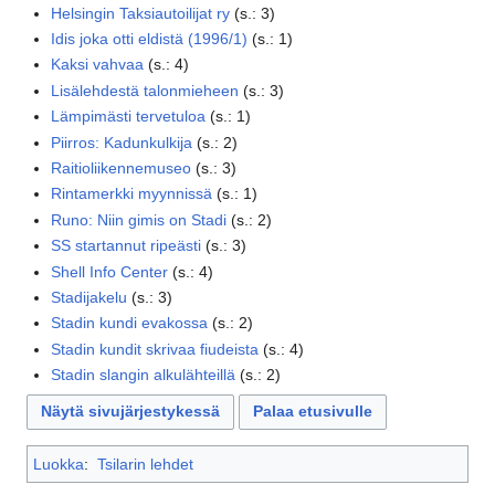
Helsingin Taksiautoilijat ry
(
s.
:
3
)
Idis joka otti eldistä (1996/1)
(
s.
:
1
)
Kaksi vahvaa
(
s.
:
4
)
Lisälehdestä talonmieheen
(
s.
:
3
)
Lämpimästi tervetuloa
(
s.
:
1
)
Piirros: Kadunkulkija
(
s.
:
2
)
Raitioliikennemuseo
(
s.
:
3
)
Rintamerkki myynnissä
(
s.
:
1
)
Runo: Niin gimis on Stadi
(
s.
:
2
)
SS startannut ripeästi
(
s.
:
3
)
Shell Info Center
(
s.
:
4
)
Stadijakelu
(
s.
:
3
)
Stadin kundi evakossa
(
s.
:
2
)
Stadin kundit skrivaa fiudeista
(
s.
:
4
)
Stadin slangin alkulähteillä
(
s.
:
2
)
Näytä sivujärjestykessä
Palaa etusivulle
Luokka
:
Tsilarin lehdet