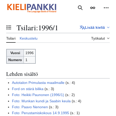
Siirry
sisältöön
Haku
Ulkoasu
Henki
Tsilari
:
1996/1
Lisää kieliä
Vaihda sisällysluettelo
Tsilari
Keskustelu
Työkalut
Vuosi
1996
Numero
1
Lehden sisältö
Autotalon Primulasta maailmalle
(
s.
:
4
)
Ford on stärä bilika
(
s.
:
3
)
Foto: Heikki Paunonen (1996/1)
(
s.
:
2
)
Foto: Munkan kundi ja Saabin keula
(
s.
:
4
)
Foto: Paavo Nenonen
(
s.
:
3
)
Foto: Perustamiskokous 14.9.1995
(
s.
:
1
)