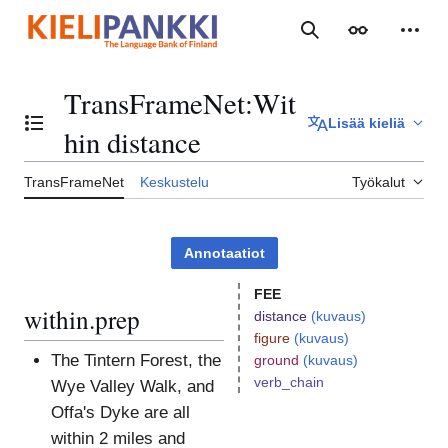
Siirry
sisältöön
Haku
Ulkoasu
Henki
TransFrameNet
:
Wit
Lisää kieliä
Vaihda sisällysluettelo
hin distance
TransFrameNet
Keskustelu
Työkalut
Annotaatiot
FEE
within.prep
distance
(kuvaus)
figure
(kuvaus)
The Tintern Forest, the
ground
(kuvaus)
verb_chain
Wye Valley Walk, and
Offa's Dyke are all
within 2 miles and