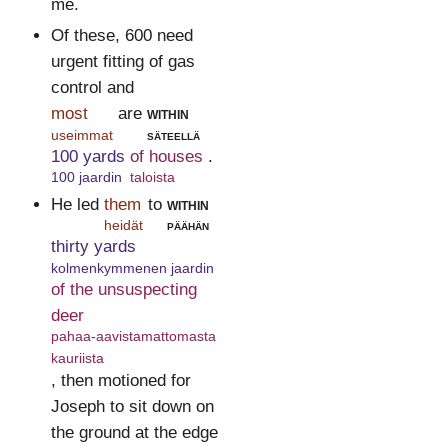
me.
Of these, 600 need
urgent fitting of gas
control and
most
are
within
useimmat
säteellä
100 yards
of houses
.
100 jaardin
taloista
He led
them
to
within
heidät
päähän
thirty yards
kolmenkymmenen jaardin
of the unsuspecting
deer
pahaa-aavistamattomasta
kauriista
, then motioned for
Joseph to sit down on
the ground at the edge