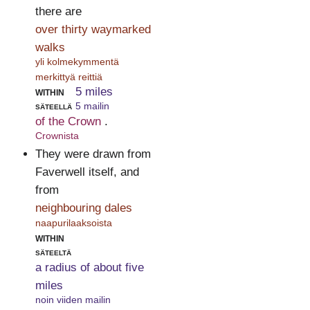
there are
over thirty waymarked
walks
yli kolmekymmentä
merkittyä reittiä
within
5 miles
säteellä
5 mailin
of the Crown
.
Crownista
They were drawn from
Faverwell itself, and
from
neighbouring dales
naapurilaaksoista
within
säteeltä
a radius of about five
miles
noin viiden mailin