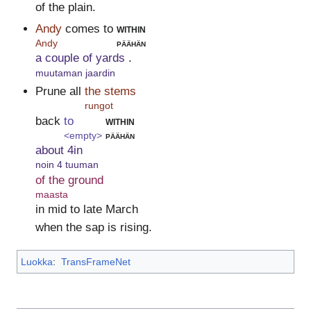
of the plain.
Andy
comes to
within
Andy
päähän
a couple of yards
.
muutaman jaardin
Prune all
the stems
rungot
back
to
within
<empty>
päähän
about 4in
noin 4 tuuman
of the ground
maasta
in mid to late March
when the sap is rising.
Luokka
:
TransFrameNet