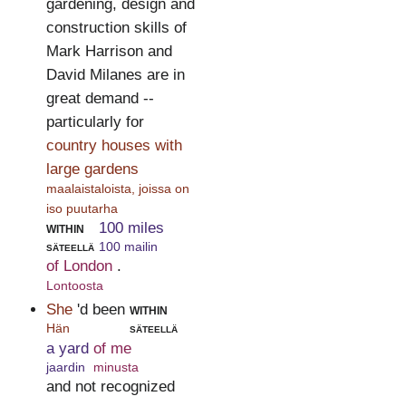
gardening, design and
construction skills of
Mark Harrison and
David Milanes are in
great demand --
particularly for
country houses with
large gardens
maalaistaloista, joissa on
iso puutarha
within
100 miles
säteellä
100 mailin
of London
.
Lontoosta
She
'd been
within
Hän
säteellä
a yard
of me
jaardin
minusta
and not recognized