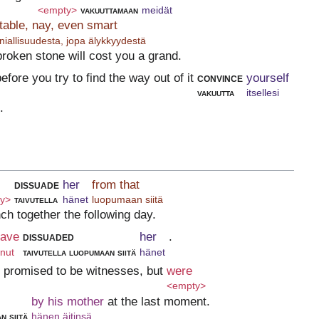
<empty>
vakuuttamaan
meidät
table, nay, even smart
niallisuudesta, jopa älykkyydestä
broken stone will cost you a grand.
before you try to find the way out of it
convince
yourself
vakuutta
itsellesi
.
dissuade
her
from that
y>
taivutella
hänet
luopumaan siitä
ch together the following day.
have
dissuaded
her
.
inut
taivutella luopumaan siitä
hänet
promised to be witnesses, but
were
<empty>
by his mother
at the last moment.
n siitä
hänen äitinsä