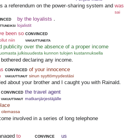
 as a referendum on the power-sharing system and
was
sai
inced
by the loyalists
.
ttuneiksi
lojalistit
ve been so
convinced
llut niin
vakuuttuneita
d publicity over the absence of a proper income
uomasta julkisuudesta kunnon tulojen kustannuksella
t bothered declaring any income.
as
convinced
of your innocence
n
vakuuttunut
sinun syyttömyydestäsi
lied about your brother and I caught you with Rainald.
convinced
the travel agent
vakuuttanut
matkanjärjestäjälle
place
on olemassa
ecome involved in a series of long telephone
naged
to
convince
us