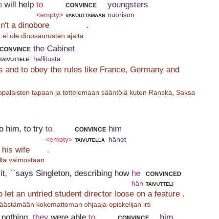
m
will help
to
convince
youngsters
<empty>
vakuuttamaan
nuorison
sn't a dinobore
.
a ei ole dinosaurusten ajalta
convince
the Cabinet
taivuttele
hallitusta
 and to obey the rules like France, Germany and
palaisten tapaan ja tottelemaan sääntöjä kuten Ranska, Saksa
o him, to try
to
convince
him
<empty>
taivutella
hänet
 his wife
.
ta vaimostaan
d it, ``says Singleton, describing how
he
convinced
hän
taivutteli
o let an untried student director loose on a feature
.
äästämään kokemattoman ohjaaja-opiskelijan irti
 nothing,
they
were able
to
convince
him