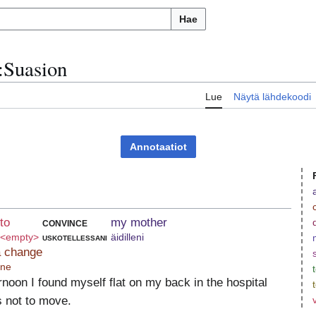
Hae
:
Suasion
u
Lue
Näytä lähdekoodi
Annotaatiot
to
convince
my mother
<empty>
uskotellessani
äidilleni
a change
nne
ernoon I found myself flat on my back in the hospital
s not to move.