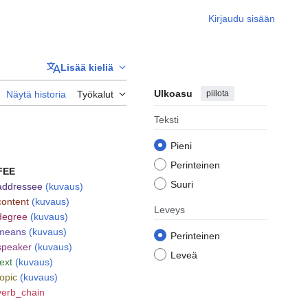
Kirjaudu sisään
Lisää kieliä
Ulkoasu
piilota
Näytä historia
Työkalut
Teksti
Pieni
Perinteinen
FEE
Suuri
addressee
(kuvaus)
content
(kuvaus)
Leveys
degree
(kuvaus)
means
(kuvaus)
Perinteinen
speaker
(kuvaus)
Leveä
text
(kuvaus)
topic
(kuvaus)
verb_chain