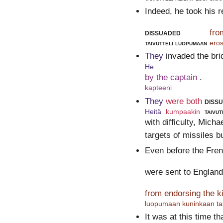
Indeed, he took his r
dissuaded
fro
taivutteli luopumaan
ero
They
invaded the bri
He
by the captain
.
kapteeni
They
were both
diss
Heitä
kumpaakin
taivut
with difficulty, Micha
targets of missiles b
Even before the Fre
were sent to England
from endorsing the k
luopumaan kuninkaan ta
It was at this time th