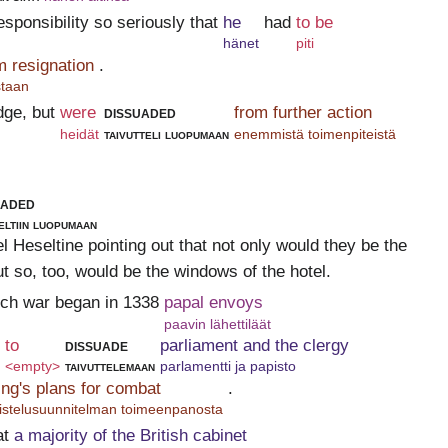
esponsibility so seriously that
he
had
to be
hänet
piti
m resignation
.
staan
dge, but
were
dissuaded
from further action
heidät
taivutteli luopumaan
enemmistä toimenpiteistä
uaded
eltiin luopumaan
el Heseltine pointing out that not only would they be the
ut so, too, would be the windows of the hotel.
nch war began in 1338
papal envoys
paavin lähettiläät
to
dissuade
parliament and the clergy
<empty>
taivuttelemaan
parlamentti ja papisto
ing's plans for combat
.
istelusuunnitelman toimeenpanosta
at
a majority of the British cabinet