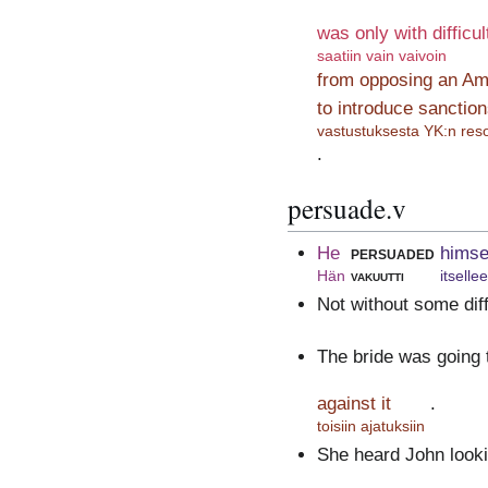
was only with difficul
saatiin vain vaivoin
from opposing an Am
to introduce sanctio
vastustuksesta YK:n reso
.
persuade.v
He
persuaded
himse
Hän
vakuutti
itselle
Not without some diff
The bride was going t
against it
.
toisiin ajatuksiin
She heard John looki