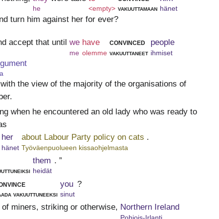
he
<empty>
vakuuttamaan
hänet
nd turn him against her for ever?
 accept that until
we
have
convinced
people
me
olemme
vakuuttaneet
ihmiset
argument
a
with the view of the majority of the organisations of
ber.
ng when he encountered an old lady who was ready to
as
her
about Labour Party policy on cats
.
hänet
Työväenpuolueen kissaohjelmasta
them
. ”
uuttuneiksi
heidät
onvince
you
?
aada vakuuttuneeksi
sinut
 of miners, striking or otherwise,
Northern Ireland
Pohjois-Irlanti