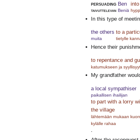
persuading
Ben
int
taivuttelevan
Beniä
hypp
In this type of meeti
the others
to a partic
muita
tietylle kann
Hence their punishm
to repentance and gui
katumukseen ja syyllisyy
My grandfather would
a local sympathiser
paikallisen ihailijan
to part with a lorry 
the village
lähtemään mukaan kuorma
kylälle rahaa
.
After the reconquest 