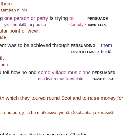
o them
.
äämään niihin
ng
one person or party
is trying
to
persuade
yksi henkilö tai puolue
<empty>
taivutella
ular point of view
.
alle
ent was to be achieved through
persuading
them
taivuttelemalla
heidät
lt
.
teen
 tell how he and
some village musicians
persuaded
osa kylän musikanteista
taivuttelivat
with which they toured round Scotland to raise money for
-autoon, jolla he matkasivat ympäri Skotlantia ja keräsivät
of Aquitaine,
Bertha
persuaded
Charles