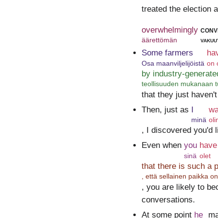
treated the election
overwhelmingly
conv
äärettömän
vakuu
Some farmers
ha
Osa maanviljelijöistä
on o
by industry-generate
teollisuuden mukanaan t
that they just haven'
Then, just as
I
w
minä
oli
, I discovered you'd 
Even when
you
have
sinä
olet
that there is such a 
, että sellainen paikka 
, you are likely to b
conversations.
At some point
he
ma