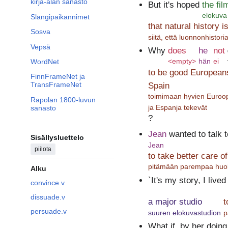
kirja-alan sanasto
But it's hoped
the fil
elokuva
Slangipaikannimet
that natural history i
Sosva
siitä, että luonnonhistori
Vepsä
Why
does
he
not
<empty>
hän
ei
WordNet
to be good Europeans
FinnFrameNet ja
TransFrameNet
Spain
toimimaan hyvien Euroop
Rapolan 1800-luvun
ja Espanja tekevät
sanasto
?
Jean
wanted to talk t
Sisällysluettelo
Jean
piilota
to take better care of
pitämään parempaa huol
Alku
`It's my story, I live
convince.v
dissuade.v
a major studio
t
persuade.v
suuren elokuvastudion
p
What if, by her doing