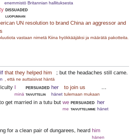
enemmistö Britannian hallituksesta
ty
dissuaded
luopumaan
erican UN resolution to brand China an aggressor and
ns
luutiota vastaan nimetä Kiina hyökkääjäksi ja määrätä pakotteita.
lf
that they helped him
; but the headaches still came.
en
, että ne auttaisivat häntä
iculty
I
persuaded
her
to join us
…
minä
taivuttelin
hänet
tulemaan mukaan
o get married in a tutu but
we
persuaded
her
me
taivuttelimme
hänet
ng for a clean pair of dungarees, heard
him
hänen