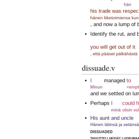
hän
his trade was respec
hänen liiketoimiensa kun
, and now a lump of 
Identify the rut, and 
you will get out of it
, että pääset pälkähästä
dissuade.v
I
managed
to
Minun
<empt
and we settled on lun
Perhaps
I
could 
minä
olisin vo
His aunt and uncle
Hänen tätinsä ja setänsä
dissuaded
taivutteli heidät luopumaa