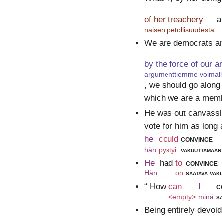
of her treachery
a
naisen petollisuudesta
We are democrats and
by the force of our 
argumenttiemme voimall
, we should go along 
which we are a mem
He was out canvassi
vote for him as long 
he
could
convince
hän
pystyi
vakuuttamaan
He
had
to
convince
Hän
on
saatava vak
“ How
can
I
c
<empty>
minä
s
Being entirely devoid