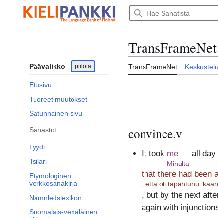
Siirry
sisältöön
TransFrameNet
Päävalikko
piilota
TransFrameNet
Keskustel
Etusivu
Tuoreet muutokset
Satunnainen sivu
convince.v
Sanastot
Lyydi
It took
me
all day
Tsilari
Minulta
that there had been 
Etymologinen
verkkosanakirja
, että oli tapahtunut kää
, but by the next aft
Namnledslexikon
again with injunction
Suomalais-venäläinen