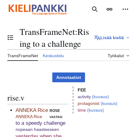
Siirry
sisältöön
Haku
Ulkoasu
Henki
TransFrameNet
:
Ris
Lisää kieliä
Vaihda sisällysluettelo
ing to a challenge
TransFrameNet
Keskustelu
Työkalut
Annotaatiot
FEE
rise.v
activity
(kuvaus)
protagonist
(kuvaus)
ANNEKA Rice
rose
time
(kuvaus)
ANNEKA Rice
vastasi
to a speedy challenge
nopeaan haasteeseen
yesterday when she