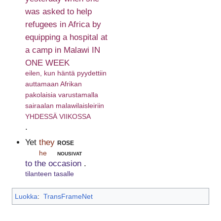
was asked to help
refugees in Africa by
equipping a hospital at
a camp in Malawi IN
ONE WEEK
eilen, kun häntä pyydettiin
auttamaan Afrikan
pakolaisia varustamalla
sairaalan malawilaisleiriin
YHDESSÄ VIIKOSSA
.
Yet
they
rose
he
nousivat
to the occasion
.
tilanteen tasalle
Luokka
:
TransFrameNet