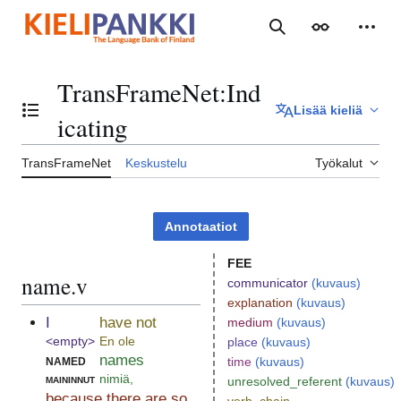
Siirry
sisältöön
Haku
Ulkoasu
Henki
TransFrameNet
:
Ind
Lisää kieliä
Vaihda sisällysluettelo
icating
TransFrameNet
Keskustelu
Työkalut
Annotaatiot
FEE
name.v
communicator
(kuvaus)
explanation
(kuvaus)
I
have not
medium
(kuvaus)
<empty>
En ole
place
(kuvaus)
named
names
time
(kuvaus)
maininnut
nimiä,
unresolved_referent
(kuvaus)
because there are so