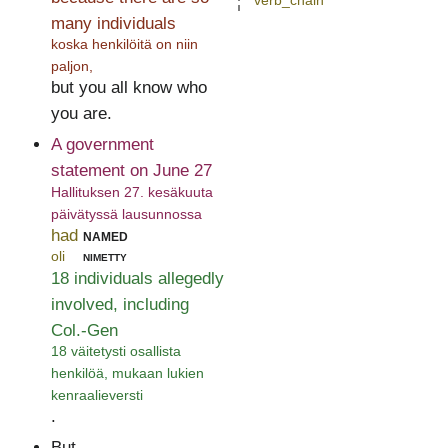
verb_chain
many individuals
koska henkilöitä on niin
paljon,
but you all know who
you are.
A government
statement on June 27
Hallituksen 27. kesäkuuta
päivätyssä lausunnossa
had
named
oli
nimetty
18 individuals allegedly
involved, including
Col.-Gen
18 väitetysti osallista
henkilöä, mukaan lukien
kenraalieversti
.
But