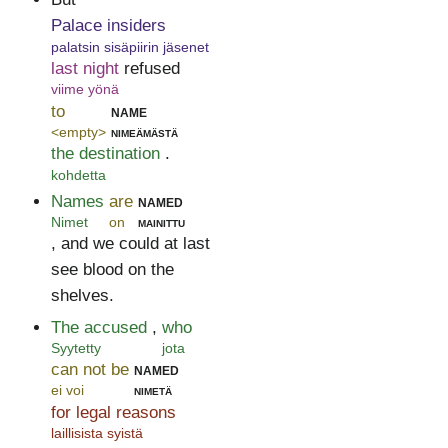
Palace insiders
palatsin sisäpiirin jäsenet
last night
refused
viime yönä
to
name
<empty>
nimeämästä
the destination
.
kohdetta
Names
are
named
Nimet
on
mainittu
, and we could at last
see blood on the
shelves.
The accused
,
who
Syytetty
jota
can not be
named
ei voi
nimetä
for legal reasons
laillisista syistä