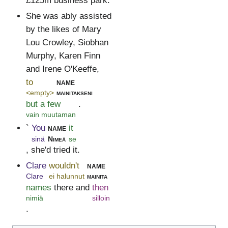
£125m business park.
She was ably assisted
by the likes of Mary
Lou Crowley, Siobhan
Murphy, Karen Finn
and Irene O'Keeffe,
to
name
<empty>
mainitakseni
but a few
.
vain muutaman
`
You
name
it
sinä
Nimeä
se
, she'd tried it.
Clare
wouldn't
name
Clare
ei halunnut
mainita
names
there and
then
nimiä
silloin
.