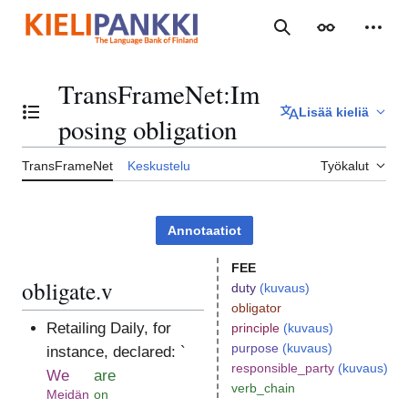
Siirry
sisältöön
Haku
Ulkoasu
Henki
TransFrameNet
:
Im
Lisää kieliä
Vaihda sisällysluettelo
posing obligation
TransFrameNet
Keskustelu
Työkalut
Annotaatiot
FEE
obligate.v
duty
(kuvaus)
obligator
Retailing Daily, for
principle
(kuvaus)
purpose
(kuvaus)
instance, declared: `
responsible_party
(kuvaus)
We
are
verb_chain
Meidän
on