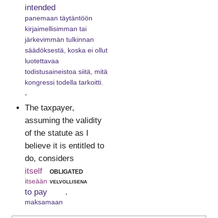
intended
panemaan täytäntöön
kirjaimellisimman tai
järkevimmän tulkinnan
säädöksestä, koska ei ollut
luotettavaa
todistusaineistoa siitä, mitä
kongressi todella tarkoitti.
.
The taxpayer,
assuming the validity
of the statute as I
believe it is entitled to
do, considers
itself
obligated
itseään
velvollisena
to pay
.
maksamaan