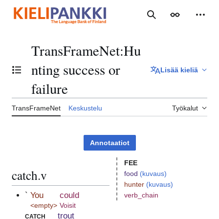
Siirry
sisältöön
Haku
Ulkoasu
Henki
TransFrameNet
:
Hu
nting success or
Lisää kieliä
Vaihda sisällysluettelo
failure
TransFrameNet
Keskustelu
Työkalut
Annotaatiot
FEE
catch.v
food
(kuvaus)
hunter
(kuvaus)
`
You
could
verb_chain
<empty>
Voisit
catch
trout