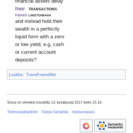
financial assets delay
their
transactions
hänen
liiketoimiaan
and instead hold their
wealth in a perfectly
liquid form with a zero
or low yield, e.g. cash
or current account
deposits?
Luokka
:
TransFrameNet
Sivua on viimeksi muutettu 13. kesäkuuta 2017 kello 15.16.
Tietosuojakäytäntö
Tietoja Sanatista
Vastuuvapaus