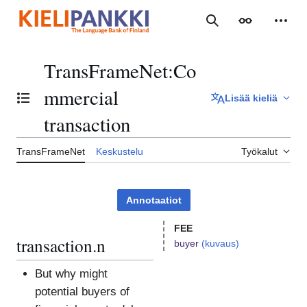
Siirry
sisältöön
Haku
Ulkoasu
Henki
TransFrameNet
:
Co
mmercial
Lisää kieliä
Vaihda sisällysluettelo
transaction
TransFrameNet
Keskustelu
Työkalut
Annotaatiot
FEE
transaction.n
buyer
(kuvaus)
But why might
potential buyers of