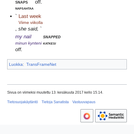
snaps
off.
napsahtaa
`
Last week
Viime viikolla
,
she said, `
my nail
snapped
minun kynteni
katkesi
off.
Luokka
:
TransFrameNet
Sivua on viimeksi muutettu 13. kesäkuuta 2017 kello 15.14.
Tietosuojakäytäntö
Tietoja Sanatista
Vastuuvapaus