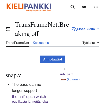
Siirry
sisältöön
Haku
Ulkoasu
Henki
TransFrameNet
:
Bre
Lisää kieliä
Vaihda sisällysluettelo
aking off
TransFrameNet
Keskustelu
Työkalut
Annotaatiot
FEE
snap.v
sub_part
time
(kuvaus)
The base can no
longer support
the half-span which
puolikasta jännettä, joka