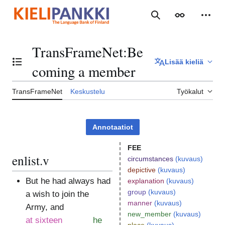
Siirry
sisältöön
Haku
Ulkoasu
Henki
TransFrameNet
:
Be
Lisää kieliä
Vaihda sisällysluettelo
coming a member
TransFrameNet
Keskustelu
Työkalut
Annotaatiot
FEE
enlist.v
circumstances
(kuvaus)
depictive
(kuvaus)
But he had always had
explanation
(kuvaus)
group
(kuvaus)
a wish to join the
manner
(kuvaus)
Army, and
new_member
(kuvaus)
at sixteen
he