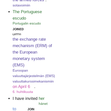
sotavoimiin
The Portuguese
escudo
Portugalin escudo
joined
liittyi
the exchange rate
mechanism (ERM) of
the European
monetary system
(EMS)
Euroopan
valuuttajärjestelmän (EMS)
valuuttakurssimekanismiin
on April 6
.
6. huhtikuuta
I have invited
her
hänet
to
join