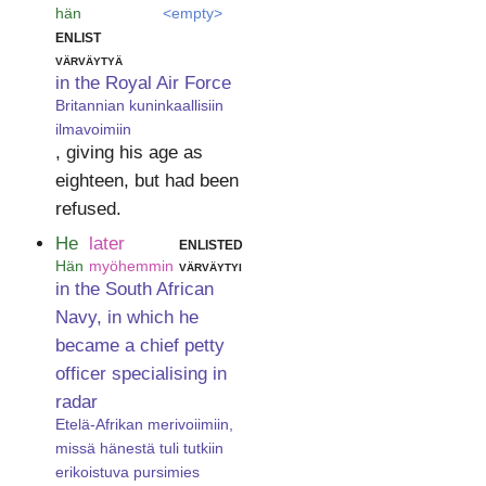
hän
<empty>
enlist
värväytyä
in the Royal Air Force
Britannian kuninkaallisiin
ilmavoimiin
, giving his age as
eighteen, but had been
refused.
He
later
enlisted
Hän
myöhemmin
värväytyi
in the South African
Navy, in which he
became a chief petty
officer specialising in
radar
Etelä-Afrikan merivoiimiin,
missä hänestä tuli tutkiin
erikoistuva pursimies