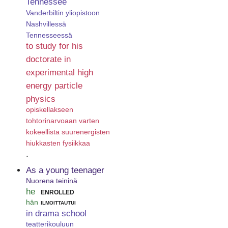
Tennessee
Vanderbiltin yliopistoon
Nashvillessä
Tennesseessä
to study for his
doctorate in
experimental high
energy particle
physics
opiskellakseen
tohtorinarvoaan varten
kokeellista suurenergisten
hiukkasten fysiikkaa
.
As a young teenager
Nuorena teininä
he
enrolled
hän
ilmoittautui
in drama school
teatterikouluun