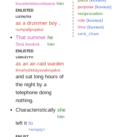
place
(kuvaus)
kuusitoistavuotiaana
hän
purpose
(kuvaus)
enlisted
reciprocation
listautui
role
(kuvaus)
as a drummer boy
.
time
(kuvaus)
rumpalipojaksi
verb_chain
That summer
he
Sinä kesänä
hän
enlisted
värväytyi
as an air-raid warden
ilmahyökkäysvalvojaksi
and sat long hours of
the night by a
telephone doing
nothing.
Characteristically
she
hän
left it
to
<empty>
enlist