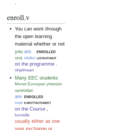
.
enroll.v
You can work through
the open learning
material whether or not
you
are
enrolled
sinä
oletko
listautunut
on the programme
.
ohjelmaan
Many EEC students
Monet Euroopan yhteisön
opiskelijat
are
enrolled
ovat
ilmoittautuneet
on the Course
,
kurssille
usually either as one
year exchange or