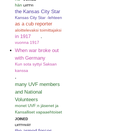
hän
liittyi
the Kansas City Star
Kansas City Star -lehteen
as a cub reporter
aloittelevaksi toimittajaksi
in 1917
.
vuonna 1917
When war broke out
with Germany
Kun sota syttyi Saksan
kanssa
,
many UVF members
and National
Volunteers
monet UVF:n jäsenet ja
Kansalliset vapaaehtoiset
joined
liittyivät
the armed forces
.