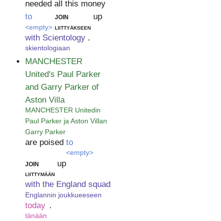
needed all this money
to
join
up
<empty>
liittyäkseen
with Scientology
.
skientologiaan
MANCHESTER
United's Paul Parker
and Garry Parker of
Aston Villa
MANCHESTER Unitedin
Paul Parker ja Aston Villan
Garry Parker
are poised
to
<empty>
join
up
liittymään
with the England squad
Englannin joukkueeseen
today
.
tänään