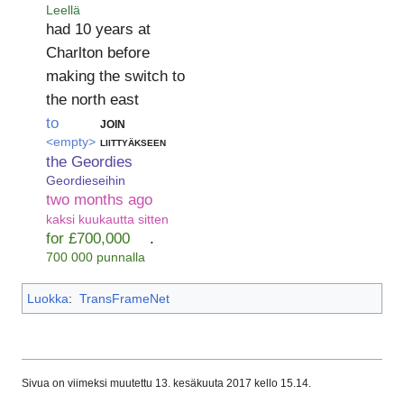
Leellä
had 10 years at
Charlton before
making the switch to
the north east
to
join
<empty>
liittyäkseen
the Geordies
Geordieseihin
two months ago
kaksi kuukautta sitten
for £700,000
.
700 000 punnalla
Luokka
:
TransFrameNet
Sivua on viimeksi muutettu 13. kesäkuuta 2017 kello 15.14.