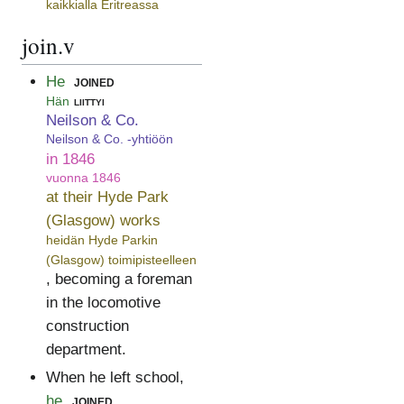
kaikkialla Eritreassa
join.v
He
joined
Hän
liittyi
Neilson & Co.
Neilson & Co. -yhtiöön
in 1846
vuonna 1846
at their Hyde Park
(Glasgow) works
heidän Hyde Parkin
(Glasgow) toimipisteelleen
, becoming a foreman
in the locomotive
construction
department.
When he left school,
he
joined