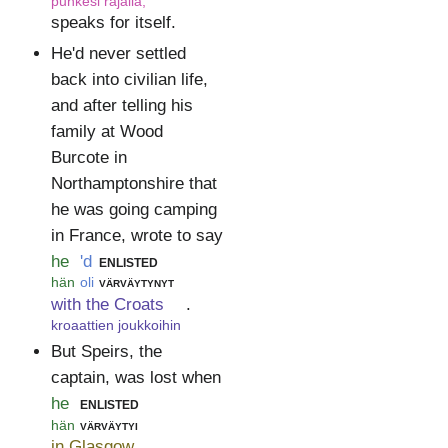
puhkesi rajalla,
speaks for itself.
He'd never settled
back into civilian life,
and after telling his
family at Wood
Burcote in
Northamptonshire that
he was going camping
in France, wrote to say
he
'd
enlisted
hän
oli
värväytynyt
with the Croats
.
kroaattien joukkoihin
But Speirs, the
captain, was lost when
he
enlisted
hän
värväytyi
in Glasgow