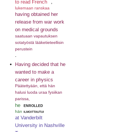
to read French
,
lukemaan ranskaa
having obtained her
release from war work
on medical grounds
saatuaan vapautuksen
sotatyöstä lääketieteellisin
perustein
.
Having decided that he
wanted to make a
career in physics
Päätettyään, että hän
halusi luoda uraa fysiikan
parissa,
he
enrolled
hän
ilmoittautui
at Vanderbilt
University in Nashville