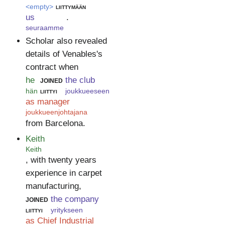
<empty>
liittymään
us
.
seuraamme
Scholar also revealed
details of Venables's
contract when
he
joined
the club
hän
liittyi
joukkueeseen
as manager
joukkueenjohtajana
from Barcelona.
Keith
Keith
, with twenty years
experience in carpet
manufacturing,
joined
the company
liittyi
yritykseen
as Chief Industrial