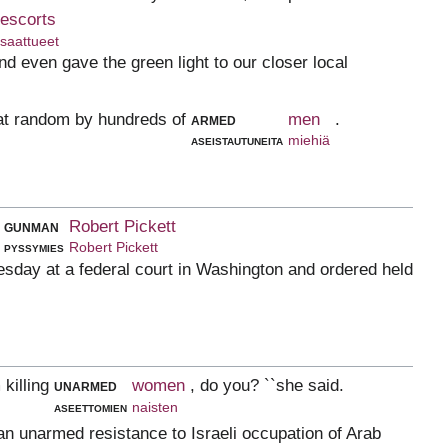
escorts
saattueet
nd even gave the green light to our closer local
at random by hundreds of
armed
men
.
aseistautuneita
miehiä
gunman
Robert Pickett
pyssymies
Robert Pickett
day at a federal court in Washington and ordered held
 killing
unarmed
women
, do you? ``she said.
aseettomien
naisten
an unarmed resistance to Israeli occupation of Arab