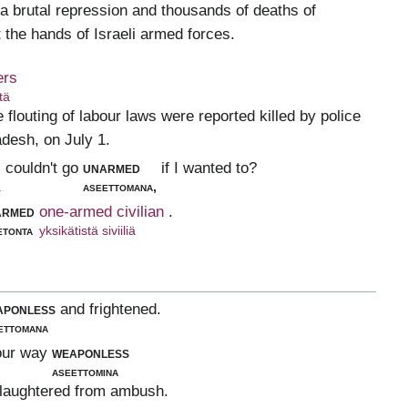
 a brutal repression and thousands of deaths of
t the hands of Israeli armed forces.
ers
tä
e flouting of labour laws were reported killed by police
adesh, on July 1.
couldn't go
unarmed
if I wanted to?
ä
aseettomana,
armed
one-armed civilian
.
etonta
yksikätistä siviiliä
aponless
and frightened.
ettomana
our way
weaponless
aseettomina
slaughtered from ambush.