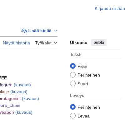
Kirjaudu sisään
Lisää kieliä
Ulkoasu
piilota
Näytä historia
Työkalut
Teksti
Pieni
Perinteinen
FEE
Suuri
degree
(kuvaus)
place
(kuvaus)
Leveys
protagonist
(kuvaus)
verb_chain
Perinteinen
weapon
(kuvaus)
Leveä