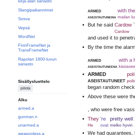
kirja-alan sanasto
Slangipaikannimet
armed
with the
aseistautuneina
mailan k
Sosva
But he said
Cardow
Vepsä
Cardow
WordNet
and used it to penet
FinnFrameNet ja
By the time the alarm
TransFrameNet
Rapolan 1800-luvun
armed
with a
sanasto
aseistautuneena
käsiasee
ARMED
pol
ASEISTAUTUNEET
polii
Sisällysluettelo
began random checks
piilota
Above these were th
Alku
armed.a
, who were free vass
gunman.n
They
're
pretty well
He
ovat
melko hyvin
unarmed.a
We had guarantees, f
weaponless.a