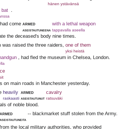
hänen ystävänsä
 bat
.
anssa
`had come
armed
with a lethal weapon
aseistautuneena
tappavalla aseella
rate the deceased's body nine times.
 was raised the three raiders,
one of them
yksi heistä
 handgun
, had fled the museum in Chelsea, London.
lla
ice
sit
 on main roads in Manchester yesterday.
e
heavily
armed
cavalry
raskaasti
aseistautunut
ratsuväki
als of noble blood.
armed
-- blackmarket stuff stolen from the Army.
aseistautuneita
rom the local military authorities, who provided