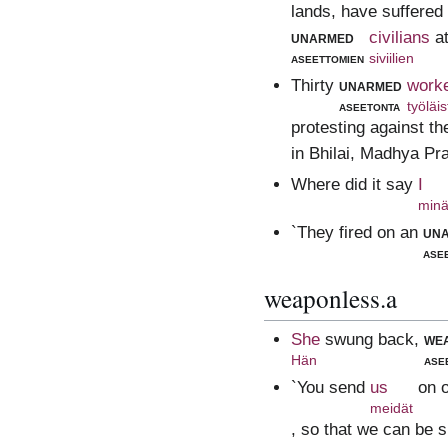
lands, have suffered
unarmed
civilians
a
aseettomien
siviilien
Thirty
unarmed
work
aseetonta
työläis
protesting against th
in Bhilai, Madhya Pr
Where did it say
I
min
`They fired on an
un
ase
weaponless.a
She
swung back,
we
Hän
ase
`You send
us
on 
meidät
, so that we can be 