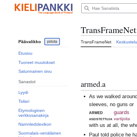
Siirry
sisältöön
TransFrameNet
Päävalikko
piilota
TransFrameNet
Keskustel
Etusivu
Tuoreet muutokset
Satunnainen sivu
armed.a
Sanastot
Lyydi
As we walked around 
Tsilari
sleeves, no guns or
Etymologinen
armed
guards
verkkosanakirja
aseistettuja
vartijoita
Namnledslexikon
with us at all, the 
Suomalais-venäläinen
Paul told police he 