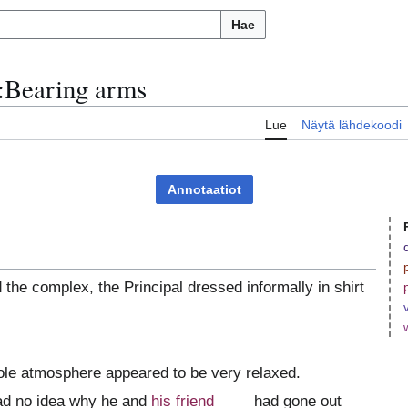
Hae
:
Bearing arms
u
Lue
Näytä lähdekoodi
Annotaatiot
the complex, the Principal dressed informally in shirt
whole atmosphere appeared to be very relaxed.
had no idea why he and
his friend
had gone out