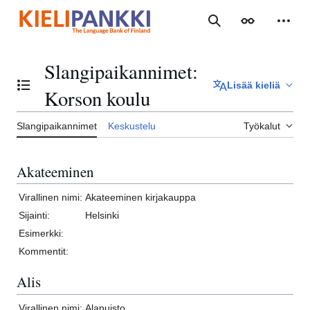
Siirry
sisältöön
Haku
Ulkoasu
Henki
Slangipaikannimet
:
Lisää kieliä
Vaihda sisällysluettelo
Korson koulu
Slangipaikannimet
Keskustelu
Työkalut
Akateeminen
Virallinen nimi:
Akateeminen kirjakauppa
Sijainti:
Helsinki
Esimerkki:
Kommentit:
Alis
Virallinen nimi:
Alapuisto