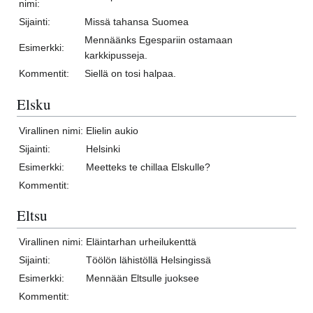
nimi:
Sijainti:
Missä tahansa Suomea
Mennäänks Egespariin ostamaan
Esimerkki:
karkkipusseja.
Kommentit:
Siellä on tosi halpaa.
Elsku
Virallinen nimi:
Elielin aukio
Sijainti:
Helsinki
Esimerkki:
Meetteks te chillaa Elskulle?
Kommentit:
Eltsu
Virallinen nimi:
Eläintarhan urheilukenttä
Sijainti:
Töölön lähistöllä Helsingissä
Esimerkki:
Mennään Eltsulle juoksee
Kommentit: