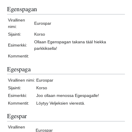
Egenspagan
Virallinen
Eurospar
nimi:
Sijainti:
Korso
Ollaan Egenspagan takana tääl hiekka
Esimerkki:
parkkiksella!
Kommentit:
Egespaga
Virallinen nimi:
Eurospar
Sijainti:
Korso
Esimerkki:
Joo ollaan menossa Egespagalle!
Kommentit:
Löytyy Veljeksien vierestä.
Egespar
Virallinen
Eurospar