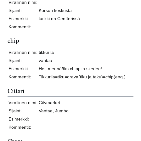
Virallinen nimi:
Sijainti:
Korson keskusta
Esimerkki:
kaikki on Centterissä
Kommentit:
chip
Virallinen nimi:
tikkurila
Sijainti:
vantaa
Esimerkki:
Hei, mennääks chippiin skedee!
Kommentit:
Tikkurila=tiku=orava(tiku ja taku)=chip(eng.)
Cittari
Virallinen nimi:
Citymarket
Sijainti:
Vantaa, Jumbo
Esimerkki:
Kommentit:
Crose