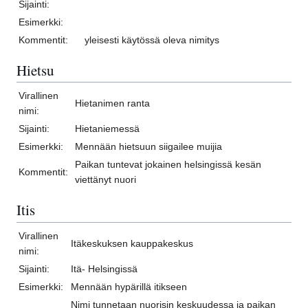
Sijainti:
Esimerkki:
Kommentit:
yleisesti käytössä oleva nimitys
Hietsu
Virallinen
Hietanimen ranta
nimi:
Sijainti:
Hietaniemessä
Esimerkki:
Mennään hietsuun siigailee muijia
Paikan tuntevat jokainen helsingissä kesän
Kommentit:
viettänyt nuori
Itis
Virallinen
Itäkeskuksen kauppakeskus
nimi:
Sijainti:
Itä- Helsingissä
Esimerkki:
Mennään hypärillä itikseen
Nimi tunnetaan nuorisin keskuudessa ja paikan