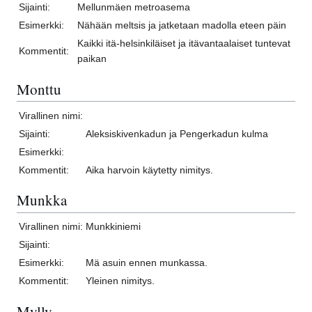
Sijainti:
Mellunmäen metroasema
Esimerkki:
Nähään meltsis ja jatketaan madolla eteen päin
Kaikki itä-helsinkiläiset ja itävantaalaiset tuntevat
Kommentit:
paikan
Monttu
Virallinen nimi:
Sijainti:
Aleksiskivenkadun ja Pengerkadun kulma
Esimerkki:
Kommentit:
Aika harvoin käytetty nimitys.
Munkka
Virallinen nimi:
Munkkiniemi
Sijainti:
Esimerkki:
Mä asuin ennen munkassa.
Kommentit:
Yleinen nimitys.
Mylly