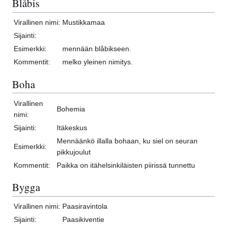
Blåbis
Virallinen nimi:
Mustikkamaa
Sijainti:
Esimerkki:
mennään blåbikseen.
Kommentit:
melko yleinen nimitys.
Boha
Virallinen
Bohemia
nimi:
Sijainti:
Itäkeskus
Mennäänkö illalla bohaan, ku siel on seuran
Esimerkki:
pikkujoulut
Kommentit:
Paikka on itähelsinkiläisten piirissä tunnettu
Bygga
Virallinen nimi:
Paasiravintola
Sijainti:
Paasikiventie