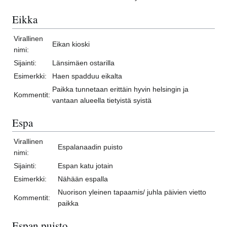
Eikka
Virallinen
Eikan kioski
nimi:
Sijainti:
Länsimäen ostarilla
Esimerkki:
Haen spadduu eikalta
Paikka tunnetaan erittäin hyvin helsingin ja
Kommentit:
vantaan alueella tietyistä syistä
Espa
Virallinen
Espalanaadin puisto
nimi:
Sijainti:
Espan katu jotain
Esimerkki:
Nähään espalla
Nuorison yleinen tapaamis/ juhla päivien vietto
Kommentit:
paikka
Espan puisto