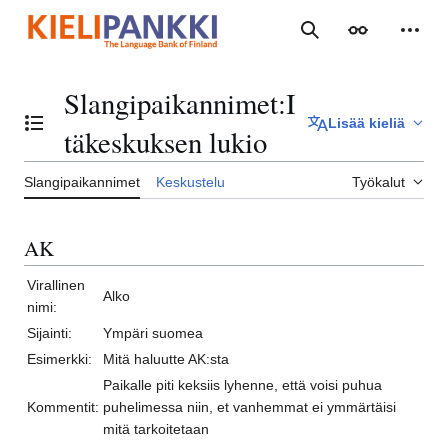
Siirry
sisältöön
Haku
Ulkoasu
Henki
Slangipaikannimet
:
I
Lisää kieliä
Vaihda sisällysluettelo
täkeskuksen lukio
Slangipaikannimet
Keskustelu
Työkalut
AK
Virallinen
Alko
nimi:
Sijainti:
Ympäri suomea
Esimerkki:
Mitä haluutte AK:sta
Paikalle piti keksiis lyhenne, että voisi puhua
Kommentit:
puhelimessa niin, et vanhemmat ei ymmärtäisi
mitä tarkoitetaan