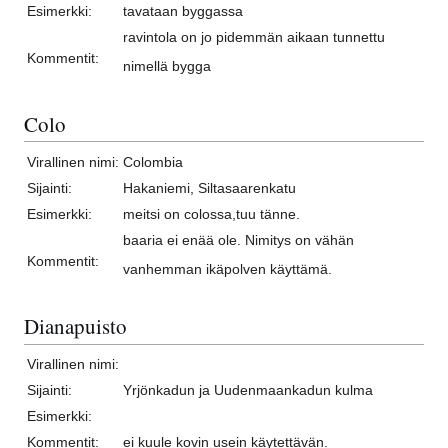
Esimerkki:
tavataan byggassa
ravintola on jo pidemmän aikaan tunnettu
Kommentit:
nimellä bygga
Colo
Virallinen nimi:
Colombia
Sijainti:
Hakaniemi, Siltasaarenkatu
Esimerkki:
meitsi on colossa,tuu tänne.
baaria ei enää ole. Nimitys on vähän
Kommentit:
vanhemman ikäpolven käyttämä.
Dianapuisto
Virallinen nimi:
Sijainti:
Yrjönkadun ja Uudenmaankadun kulma
Esimerkki:
Kommentit:
ei kuule kovin usein käytettävän.