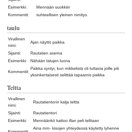
Esimerkki:
Mennään suokkiin
Kommentit:
suhteellisen yleinen nimitys.
taulu
Virallinen
Ajan näyttö paikka
nimi:
Sijainti:
Rautatien asema
Esimerkki:
Nähään talujen luona
Paikka syntyi, kun mikkelistä oli tuttavia joille piti
Kommentit:
yksinkertaisesti selittää tapaamis paikka
Teltta
Virallinen
Rautatientorin kalja teltta
nimi:
Sijainti:
Rautatientori
Esimerkki:
Mennäänkö kattoo illan peli telttaan
Aina mm- kisojen yhteydessä käytetty lyhenne
Kommentit: