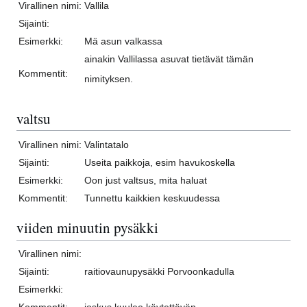
Virallinen nimi:
Vallila
Sijainti:
Esimerkki:
Mä asun valkassa
ainakin Vallilassa asuvat tietävät tämän
Kommentit:
nimityksen.
valtsu
Virallinen nimi:
Valintatalo
Sijainti:
Useita paikkoja, esim havukoskella
Esimerkki:
Oon just valtsus, mita haluat
Kommentit:
Tunnettu kaikkien keskuudessa
viiden minuutin pysäkki
Virallinen nimi:
Sijainti:
raitiovaunupysäkki Porvoonkadulla
Esimerkki: