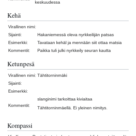
keskuudessa
Kehä
Virallinen nimi:
Sijainti:
Hakaniemessä oleva nyrkkeilijän patsas
Esimerkki:
Tavataan kehäl ja mennään siit ottaa matsia
Kommentit:
Paikka tuli julki nyrkkeily seuran kautta
Ketunpesä
Virallinen nimi:
Tähtitorninmäki
Sijainti:
Esimerkki:
slanginimi tarkoittaa kiviaitaa
Kommentit:
Tähtitorninmäellä. Ei yleinen nimitys.
Kompassi