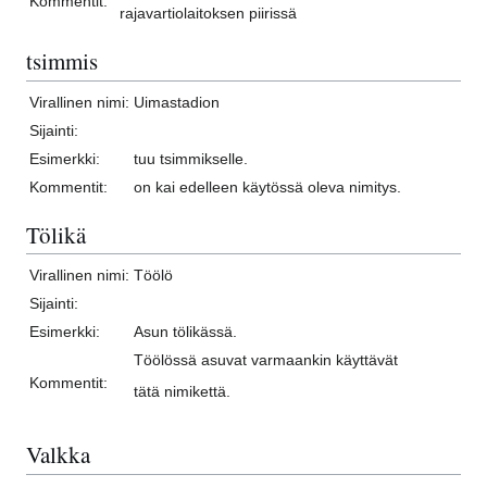
Kommentit:
rajavartiolaitoksen piirissä
tsimmis
Virallinen nimi:
Uimastadion
Sijainti:
Esimerkki:
tuu tsimmikselle.
Kommentit:
on kai edelleen käytössä oleva nimitys.
Tölikä
Virallinen nimi:
Töölö
Sijainti:
Esimerkki:
Asun tölikässä.
Töölössä asuvat varmaankin käyttävät
Kommentit:
tätä nimikettä.
Valkka