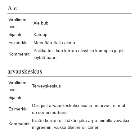
Ale
Virallinen
Ale bub
nimi:
Sijainti:
Kamppi
Esimerkki:
Mennään illalla aleen
Paikka tuli, kun kerran eksyttiin kamppiin ja piti
Kommentit:
löytää baari
arvauskeskus
Virallinen
Terveyskeskus
nimi:
Sijainti:
Olin just arvauskeskuksessa ja ne arvas, et mul
Esimerkki:
on sormi murtunu
Erään kerran oli lääkäri joka arpo minulle vaivaksi
Kommentit:
migreenin, vaikka tilanne oli toinen