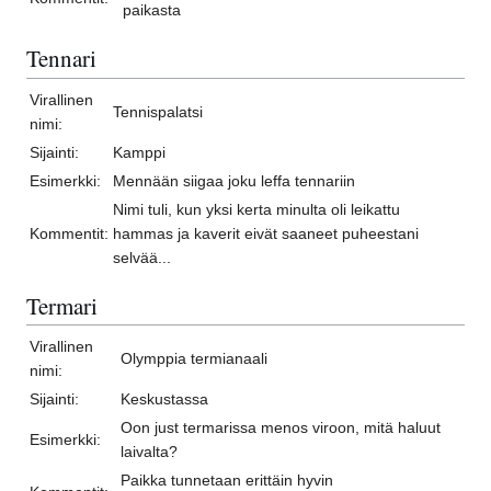
paikasta
Tennari
Virallinen
Tennispalatsi
nimi:
Sijainti:
Kamppi
Esimerkki:
Mennään siigaa joku leffa tennariin
Nimi tuli, kun yksi kerta minulta oli leikattu
Kommentit:
hammas ja kaverit eivät saaneet puheestani
selvää...
Termari
Virallinen
Olymppia termianaali
nimi:
Sijainti:
Keskustassa
Oon just termarissa menos viroon, mitä haluut
Esimerkki:
laivalta?
Paikka tunnetaan erittäin hyvin