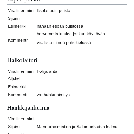
Virallinen nimi:
Esplanadin puisto
Sijainti:
Esimerkki:
nähään espan puistossa
harvemmin kuulee jonkun käyttävän
Kommentit:
virallista nimeä puhekielessä.
Halkolaituri
Virallinen nimi:
Pohjaranta
Sijainti:
Esimerkki:
Kommentit:
vanhahko nimitys.
Hankkijankulma
Virallinen nimi:
Sijainti:
Mannerheimintien ja Salomonkadun kulma