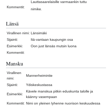
Lauttasaarelaisille varmaankin tuttu
Kommentit:
nimike.
Länsä
Virallinen nimi:
Länsimäki
Sijainti:
Itä-vantaan kaupungin osa
Esimerkki:
Oon just länsäs mutsin luona
Kommentit:
Mansku
Virallinen
Mannerheimintie
nimi:
Sijainti:
Ydiskeskustassa
Kävele manskua pitkin eduskunta talolle ja
Esimerkki:
käänny vasempaan
Kommentit:
Nimi on yleinen lyhenne nuorison keskuudessa