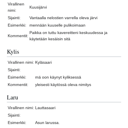
Virallinen
Kuusijärvi
nimi:
Sijainti:
Vantaalla nelostien varrella oleva järvi
Esimerkki:
mennään kuuselle pulikoimaan
Paikka on tuttu kavereitteni keskuudessa ja
Kommentit:
käytetään kesäisin sitä
Kylis
Virallinen nimi:
Kyläsaari
Sijainti:
Esimerkki:
mä oon käynyt kyliksessä
Kommentit:
yleisesti käytössä oleva nimitys
Laru
Virallinen nimi:
Lauttasaari
Sijainti:
Esimerkki:
Asun larussa.