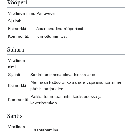
Rööperi
Virallinen nimi:
Punavuori
Sijainti:
Esimerkki:
Asuin snadina rööperissä.
Kommentit:
tunnettu nimitys.
Sahara
Virallinen
nimi:
Sijainti:
Santahaminassa oleva hiekka alue
Mennään kattoo onko sahara vapaana, jos sinne
Esimerkki:
pääsis harjottelee
Paikka tunnetaan intin keskuudessa ja
Kommentit:
kaveriporukan
Santis
Virallinen
santahamina