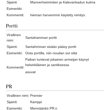
Sijainti:
Mannerheimintien ja Kalevankadun kulma
Esimerkki:
Kommentit:
hieman harvemmin käytetty nimitys.
Portti
Virallinen
Santahaminan portti
nimi:
Sijainti:
Santahminan sisään pääsy portti
Esimerkki:
Oota portilla, niin noudan sut siitä
Paikan tuntevat jokainen armeijan käynyt
helsinkiläinen ja santiksessa
Kommentit:
asuvat
PR
Virallinen nimi:
Premier
Sijainti:
Kamppi
Esimerkki:
Mennäänkö PR:n