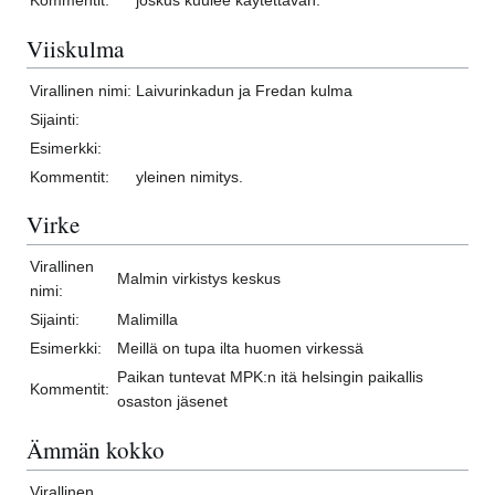
Kommentit:
joskus kuulee käytettävän.
Viiskulma
Virallinen nimi:
Laivurinkadun ja Fredan kulma
Sijainti:
Esimerkki:
Kommentit:
yleinen nimitys.
Virke
Virallinen
Malmin virkistys keskus
nimi:
Sijainti:
Malimilla
Esimerkki:
Meillä on tupa ilta huomen virkessä
Paikan tuntevat MPK:n itä helsingin paikallis
Kommentit:
osaston jäsenet
Ämmän kokko
Virallinen