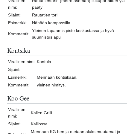
Virallinen
Rautatientorin (metro aseman) liukuportaitten ylä
nimi:
pääty
Sijainti:
Rautatien tori
Esimerkki:
Nähään kompassilla
Yleinen tapaamis piste keskustassa ja hyvä
Kommentit:
suunnistus apu
Kontsika
Virallinen nimi:
Kontula
Sijainti:
Esimerkki:
Mennään kontsikaan.
Kommentit:
yleinen nimitys.
Koo Gee
Virallinen
Kallen Grilli
nimi:
Sijainti:
Kalliossa
Mennaan KG:hen ja otetaan aluks muutamat ja