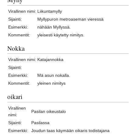
Virallinen nimi:
Liikuntamylly
Sijainti:
Myllypuron metroaseman vieressä
Esimerkki:
nähään Myllyssä.
Kommentit:
yleisesti käytetty nimitys.
Nokka
Virallinen nimi:
Katajannokka
Sijainti:
Esimerkki:
Mä asun nokalla.
Kommentit:
yleinen nimitys
oikari
Virallinen
Pasilan oikeustalo
nimi:
Sijainti:
Pasilassa
Esimerkki:
Joudun taas käymään oikaris todistajana