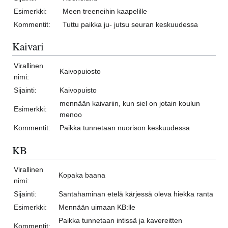
Esimerkki:
Meen treeneihin kaapelille
Kommentit:
Tuttu paikka ju- jutsu seuran keskuudessa
Kaivari
Virallinen
Kaivopuiosto
nimi:
Sijainti:
Kaivopuisto
mennään kaivariin, kun siel on jotain koulun
Esimerkki:
menoo
Kommentit:
Paikka tunnetaan nuorison keskuudessa
KB
Virallinen
Kopaka baana
nimi:
Sijainti:
Santahaminan etelä kärjessä oleva hiekka ranta
Esimerkki:
Mennään uimaan KB:lle
Paikka tunnetaan intissä ja kavereitten
Kommentit: