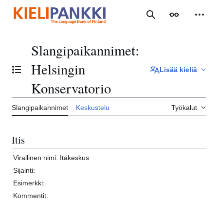
Siirry
sisältöön
Haku
Ulkoasu
Henki
Slangipaikannimet
:
Helsingin
Lisää kieliä
Vaihda sisällysluettelo
Konservatorio
Slangipaikannimet
Keskustelu
Työkalut
Itis
Virallinen nimi:
Itäkeskus
Sijainti:
Esimerkki:
Kommentit: