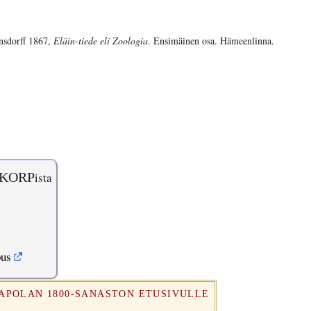
nsdorff 1867,
Eläin-tiede eli Zoologia
. Ensimäinen osa. Hämeenlinna.
KORP
ista
pus
RAPOLAN 1800-SANASTON ETUSIVULLE