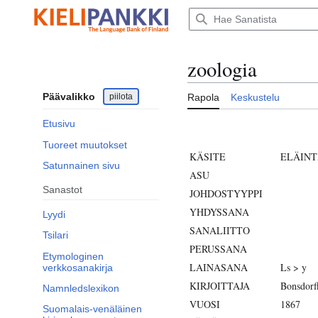
Siirry
sisältöön
zoologia
Päävalikko
piilota
Rapola
Keskustelu
Etusivu
Tuoreet muutokset
KÄSITE
ELÄINT
Satunnainen sivu
ASU
Sanastot
JOHDOSTYYPPI
YHDYSSANA
Lyydi
SANALIITTO
Tsilari
PERUSSANA
Etymologinen
LAINASANA
Ls > y
verkkosanakirja
KIRJOITTAJA
Bonsdorf
Namnledslexikon
VUOSI
1867
Suomalais-venäläinen