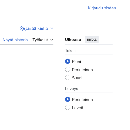
Kirjaudu sisään
Lisää kieliä
Ulkoasu
piilota
Näytä historia
Työkalut
Teksti
Pieni
Perinteinen
Suuri
Leveys
Perinteinen
Leveä