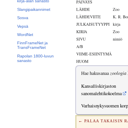
kirja-alan sanasto
PÄIVÄYS
LÄHDE
Zoo
Slangipaikannimet
LÄHDEVIITE
K. R. Bo
Sosva
JULKAISUTYYPPI
kirja
Vepsä
KIRJA
Zoo
WordNet
SIVU
nimiö
FinnFrameNet ja
A/B
TransFrameNet
VIIME-ESIINTYMÄ
Rapolan 1800-luvun
sanasto
HUOM
Hae hakusanaa
zoologia
Kansalliskirjaston
sanomalehtikokoelma
Varhaisnykysuomen kor
← PALAA TAKAISIN 