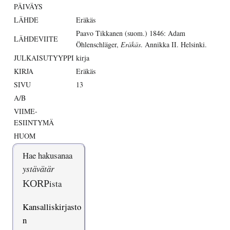
PÄIVÄYS
LÄHDE
Eräkäs
Paavo Tikkanen (suom.) 1846: Adam
LÄHDEVIITE
Öhlenschläger,
Eräkäs
. Annikka II. Helsinki.
JULKAISUTYYPPI
kirja
KIRJA
Eräkäs
SIVU
13
A/B
VIIME-
ESIINTYMÄ
HUOM
Hae hakusanaa
ystävätär
KORP
ista
Kansalliskirjasto
n