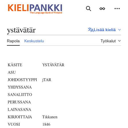
Siirry
sisältöön
Haku
Ulkoasu
Henki
ystävätär
Lisää kieliä
Rapola
Keskustelu
Työkalut
KÄSITE
YSTÄVÄTÄR
ASU
JOHDOSTYYPPI
jTAR
YHDYSSANA
SANALIITTO
PERUSSANA
LAINASANA
KIRJOITTAJA
Tikkanen
VUOSI
1846