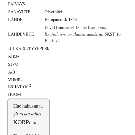
PÄIVÄYS
SANAVIITE
Öfverblick
LÄHDE
Europaeus sk 1853
David Emmanuel Daniel Europaeus,
LÄHDEVIITE
Ruotsalais-suomalainen sanakirja
. SKST 16.
Helsinki.
JULKAISUTYYPPI
Sk
KIRJA
SIVU
A/B
VIIME-
ESIINTYMÄ
HUOM
Hae hakusanaa
ylitsekatsahus
KORP
ista