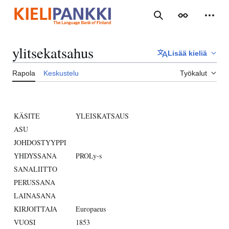
Siirry
sisältöön
Haku
Ulkoasu
Henki
ylitsekatsahus
Lisää kieliä
Rapola
Keskustelu
Työkalut
KÄSITE
YLEISKATSAUS
ASU
JOHDOSTYYPPI
YHDYSSANA
PROLy-s
SANALIITTO
PERUSSANA
LAINASANA
KIRJOITTAJA
Europaeus
VUOSI
1853