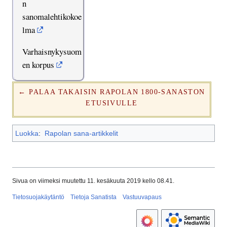
n
sanomalehtikokoe
lma
Varhaisnykysuom
en korpus
← PALAA TAKAISIN RAPOLAN 1800-SANASTON
ETUSIVULLE
Luokka
:
Rapolan sana-artikkelit
Sivua on viimeksi muutettu 11. kesäkuuta 2019 kello 08.41.
Tietosuojakäytäntö
Tietoja Sanatista
Vastuuvapaus