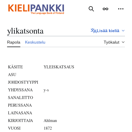
Siirry
sisältöön
Haku
Ulkoasu
Henki
ylikatsonta
Lisää kieliä
Rapola
Keskustelu
Työkalut
KÄSITE
YLEISKATSAUS
ASU
JOHDOSTYYPPI
YHDYSSANA
y-s
SANALIITTO
PERUSSANA
LAINASANA
KIRJOITTAJA
Ahlman
VUOSI
1872