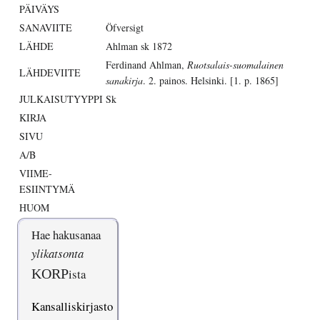
PÄIVÄYS
SANAVIITE
Öfversigt
LÄHDE
Ahlman sk 1872
Ferdinand Ahlman,
Ruotsalais-suomalainen
LÄHDEVIITE
sanakirja
. 2. painos. Helsinki. [1. p. 1865]
JULKAISUTYYPPI
Sk
KIRJA
SIVU
A/B
VIIME-
ESIINTYMÄ
HUOM
Hae hakusanaa
ylikatsonta
KORP
ista
Kansalliskirjasto