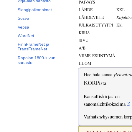
kirja-alan sanasto
PÄIVÄYS
LÄHDE
KKL
Slangipaikannimet
LÄHDEVIITE
Kirjallin
Sosva
JULKAISUTYYPPI
Kkl
Vepsä
KIRJA
WordNet
SIVU
FinnFrameNet ja
A/B
TransFrameNet
VIIME-ESIINTYMÄ
Rapolan 1800-luvun
sanasto
HUOM
Hae hakusanaa
ylenvalta
KORP
ista
Kansalliskirjaston
sanomalehtikokoelma
Varhaisnykysuomen kor