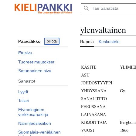
Siirry
sisältöön
ylenvaltainen
Päävalikko
piilota
Rapola
Keskustelu
Etusivu
Tuoreet muutokset
KÄSITE
YLIMIE
Satunnainen sivu
ASU
Sanastot
JOHDOSTYYPPI
YHDYSSANA
Gy
Lyydi
SANALIITTO
Tsilari
PERUSSANA
Etymologinen
LAINASANA
verkkosanakirja
KIRJOITTAJA
Bergbom
Namnledslexikon
VUOSI
1866
Suomalais-venäläinen