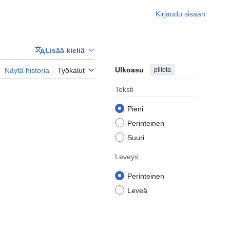
Kirjaudu sisään
Lisää kieliä
Ulkoasu
piilota
Näytä historia
Työkalut
Teksti
Pieni
Perinteinen
Suuri
Leveys
Perinteinen
Leveä