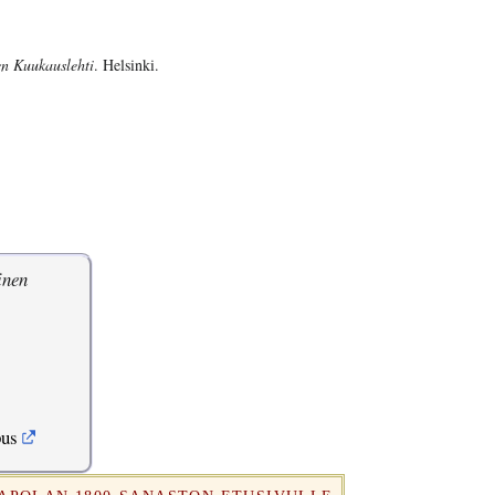
en Kuukauslehti
. Helsinki.
inen
pus