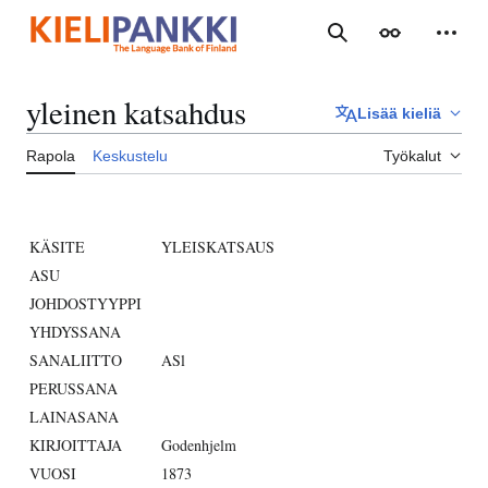
Siirry
sisältöön
Haku
Ulkoasu
Henki
yleinen katsahdus
Lisää kieliä
Rapola
Keskustelu
Työkalut
KÄSITE
YLEISKATSAUS
ASU
JOHDOSTYYPPI
YHDYSSANA
SANALIITTO
ASl
PERUSSANA
LAINASANA
KIRJOITTAJA
Godenhjelm
VUOSI
1873