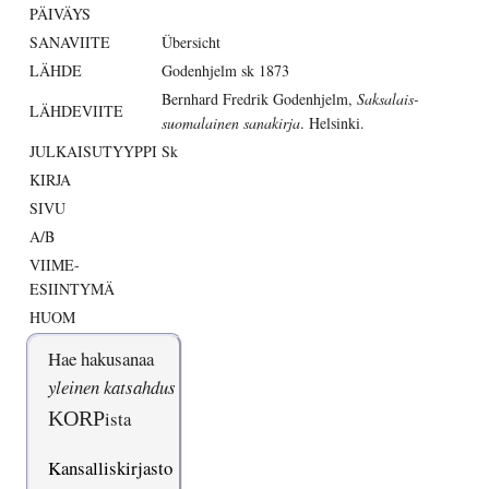
PÄIVÄYS
SANAVIITE
Übersicht
LÄHDE
Godenhjelm sk 1873
Bernhard Fredrik Godenhjelm,
Saksalais-
LÄHDEVIITE
suomalainen sanakirja
. Helsinki.
JULKAISUTYYPPI
Sk
KIRJA
SIVU
A/B
VIIME-
ESIINTYMÄ
HUOM
Hae hakusanaa
yleinen katsahdus
KORP
ista
Kansalliskirjasto