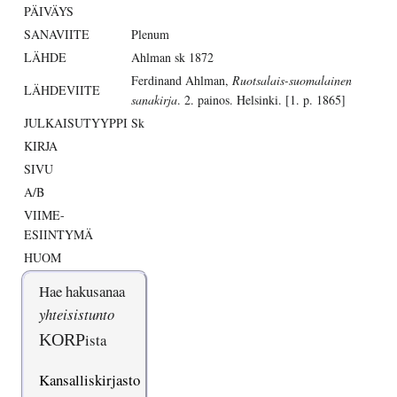
PÄIVÄYS
SANAVIITE
Plenum
LÄHDE
Ahlman sk 1872
Ferdinand Ahlman,
Ruotsalais-suomalainen
LÄHDEVIITE
sanakirja
. 2. painos. Helsinki. [1. p. 1865]
JULKAISUTYYPPI
Sk
KIRJA
SIVU
A/B
VIIME-
ESIINTYMÄ
HUOM
Hae hakusanaa
yhteisistunto
KORP
ista
Kansalliskirjasto