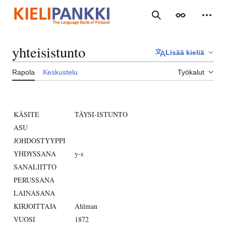
Siirry
sisältöön
Haku
Ulkoasu
Henki
yhteisistunto
Lisää kieliä
Rapola
Keskustelu
Työkalut
KÄSITE
TÄYSI-ISTUNTO
ASU
JOHDOSTYYPPI
YHDYSSANA
y-s
SANALIITTO
PERUSSANA
LAINASANA
KIRJOITTAJA
Ahlman
VUOSI
1872