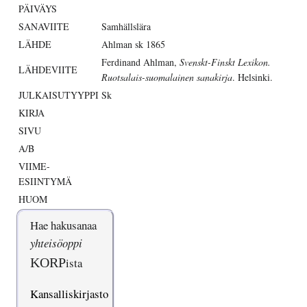
PÄIVÄYS
SANAVIITE
Samhällslära
LÄHDE
Ahlman sk 1865
Ferdinand Ahlman,
Svenskt-Finskt Lexikon.
LÄHDEVIITE
Ruotsalais-suomalainen sanakirja
. Helsinki.
JULKAISUTYYPPI
Sk
KIRJA
SIVU
A/B
VIIME-
ESIINTYMÄ
HUOM
Hae hakusanaa
yhteisöoppi
KORP
ista
Kansalliskirjasto