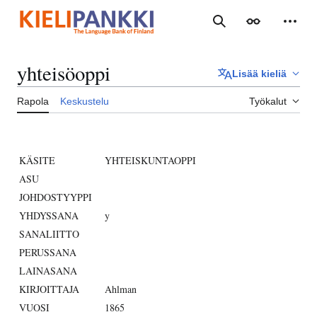
Siirry
sisältöön
Haku
Ulkoasu
Henki
yhteisöoppi
Lisää kieliä
Rapola
Keskustelu
Työkalut
KÄSITE
YHTEISKUNTAOPPI
ASU
JOHDOSTYYPPI
YHDYSSANA
y
SANALIITTO
PERUSSANA
LAINASANA
KIRJOITTAJA
Ahlman
VUOSI
1865