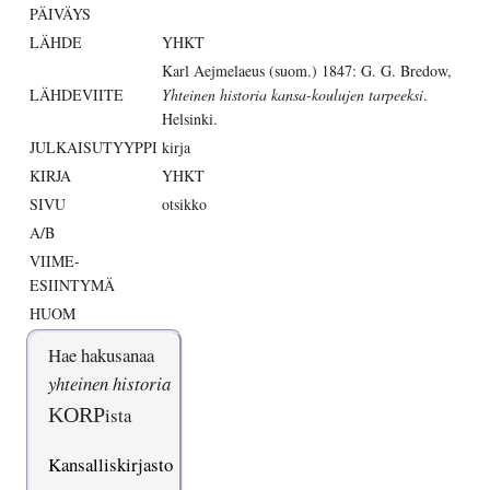
PÄIVÄYS
LÄHDE
YHKT
Karl Aejmelaeus (suom.) 1847: G. G. Bredow,
LÄHDEVIITE
Yhteinen historia kansa-koulujen tarpeeksi
.
Helsinki.
JULKAISUTYYPPI
kirja
KIRJA
YHKT
SIVU
otsikko
A/B
VIIME-
ESIINTYMÄ
HUOM
Hae hakusanaa
yhteinen historia
KORP
ista
Kansalliskirjasto