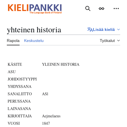
Siirry
sisältöön
Haku
Ulkoasu
Henki
yhteinen historia
Lisää kieliä
Rapola
Keskustelu
Työkalut
KÄSITE
YLEINEN HISTORIA
ASU
JOHDOSTYYPPI
YHDYSSANA
SANALIITTO
ASl
PERUSSANA
LAINASANA
KIRJOITTAJA
Aejmelaeus
VUOSI
1847