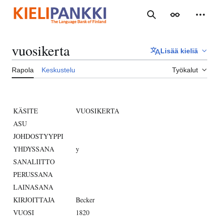
Siirry
sisältöön
Haku
Ulkoasu
Henki
vuosikerta
Lisää kieliä
Rapola
Keskustelu
Työkalut
KÄSITE
VUOSIKERTA
ASU
JOHDOSTYYPPI
YHDYSSANA
y
SANALIITTO
PERUSSANA
LAINASANA
KIRJOITTAJA
Becker
VUOSI
1820