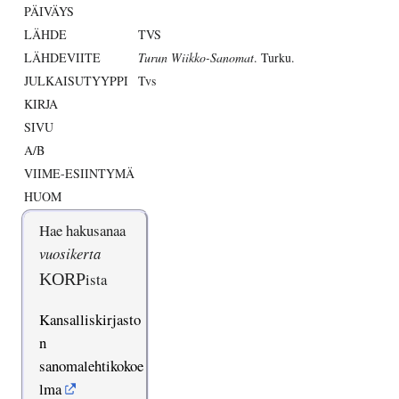
PÄIVÄYS
LÄHDE
TVS
LÄHDEVIITE
Turun Wiikko-Sanomat
. Turku.
JULKAISUTYYPPI
Tvs
KIRJA
SIVU
A/B
VIIME-ESIINTYMÄ
HUOM
Hae hakusanaa
vuosikerta
KORP
ista
Kansalliskirjasto
n
sanomalehtikokoe
lma