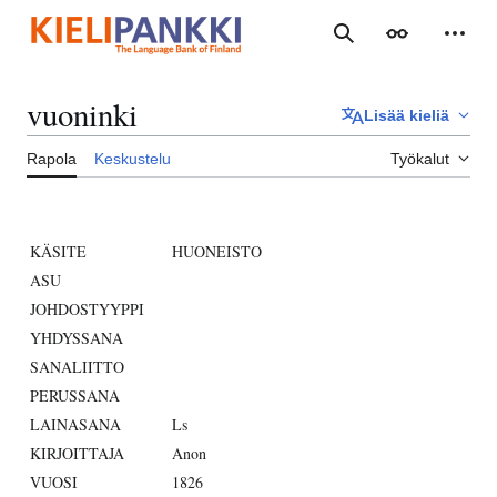
Siirry
sisältöön
Haku
Ulkoasu
Henki
vuoninki
Lisää kieliä
Rapola
Keskustelu
Työkalut
KÄSITE
HUONEISTO
ASU
JOHDOSTYYPPI
YHDYSSANA
SANALIITTO
PERUSSANA
LAINASANA
Ls
KIRJOITTAJA
Anon
VUOSI
1826