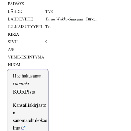
PÄIVÄYS
LÄHDE
TVS
LÄHDEVIITE
Turun Wiikko-Sanomat
. Turku.
JULKAISUTYYPPI
Tvs
KIRJA
SIVU
9
A/B
VIIME-ESIINTYMÄ
HUOM
Hae hakusanaa
vuoninki
KORP
ista
Kansalliskirjasto
n
sanomalehtikokoe
lma