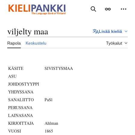
Siirry
sisältöön
Haku
Ulkoasu
Henki
viljelty maa
Lisää kieliä
Rapola
Keskustelu
Työkalut
KÄSITE
SIVISTYSMAA
ASU
JOHDOSTYYPPI
YHDYSSANA
SANALIITTO
PaSl
PERUSSANA
LAINASANA
KIRJOITTAJA
Ahlman
VUOSI
1865