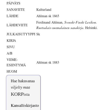
PÄIVÄYS
SANAVIITE
Kulturland
LÄHDE
Ahlman sk 1865
Ferdinand Ahlman,
Svenskt-Finskt Lexikon.
LÄHDEVIITE
Ruotsalais-suomalainen sanakirja
. Helsinki.
JULKAISUTYYPPI
Sk
KIRJA
SIVU
A/B
VIIME-
Ahlman sk 1883
ESIINTYMÄ
HUOM
Hae hakusanaa
viljelty maa
KORP
ista
Kansalliskirjasto