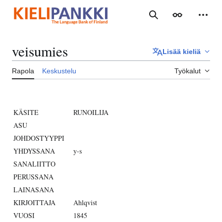
Siirry
sisältöön
Haku
Ulkoasu
Henki
veisumies
Lisää kieliä
Rapola
Keskustelu
Työkalut
KÄSITE
RUNOILIJA
ASU
JOHDOSTYYPPI
YHDYSSANA
y-s
SANALIITTO
PERUSSANA
LAINASANA
KIRJOITTAJA
Ahlqvist
VUOSI
1845