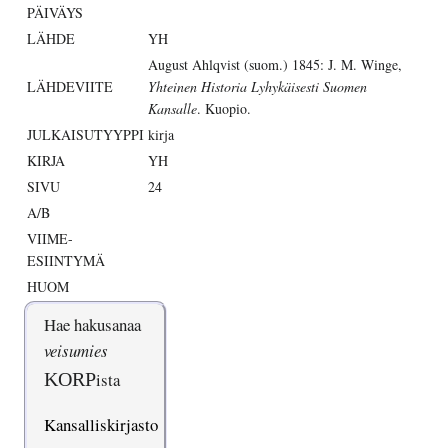
PÄIVÄYS
LÄHDE
YH
August Ahlqvist (suom.) 1845: J. M. Winge,
LÄHDEVIITE
Yhteinen Historia Lyhykäisesti Suomen
Kansalle
. Kuopio.
JULKAISUTYYPPI
kirja
KIRJA
YH
SIVU
24
A/B
VIIME-
ESIINTYMÄ
HUOM
Hae hakusanaa
veisumies
KORP
ista
Kansalliskirjasto