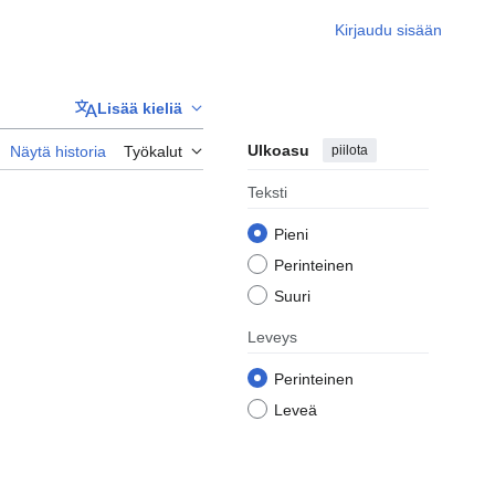
Kirjaudu sisään
Lisää kieliä
Ulkoasu
piilota
Näytä historia
Työkalut
Teksti
Pieni
Perinteinen
Suuri
Leveys
Perinteinen
Leveä