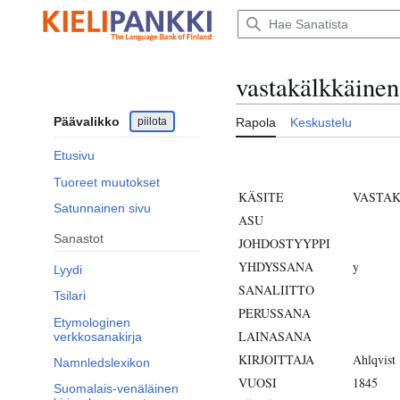
Siirry
sisältöön
vastakälkkäinen
Päävalikko
piilota
Rapola
Keskustelu
Etusivu
Tuoreet muutokset
KÄSITE
VASTA
Satunnainen sivu
ASU
Sanastot
JOHDOSTYYPPI
YHDYSSANA
y
Lyydi
SANALIITTO
Tsilari
PERUSSANA
Etymologinen
LAINASANA
verkkosanakirja
KIRJOITTAJA
Ahlqvist
Namnledslexikon
VUOSI
1845
Suomalais-venäläinen