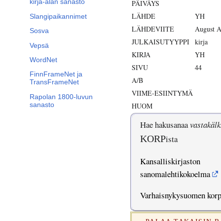
kirja-alan sanasto
PÄIVÄYS
LÄHDE
YH
Slangipaikannimet
LÄHDEVIITE
August A
Sosva
JULKAISUTYYPPI
kirja
Vepsä
KIRJA
YH
WordNet
SIVU
44
FinnFrameNet ja
A/B
TransFrameNet
VIIME-ESIINTYMÄ
Rapolan 1800-luvun
sanasto
HUOM
Hae hakusanaa
vastakälk
KORP
ista
Kansalliskirjaston
sanomalehtikokoelma
Varhaisnykysuomen kor