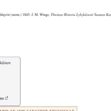
hlqvist (suom.) 1845: J. M. Winge,
Yhteinen Historia Lyhykäisesti Suomen Kan
käinen
pus