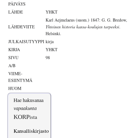
PÄIVÄYS
LÄHDE
YHKT
Karl Aejmelaeus (suom.) 1847: G. G. Bredow,
LÄHDEVIITE
Yhteinen historia kansa-koulujen tarpeeksi
.
Helsinki.
JULKAISUTYYPPI
kirja
KIRJA
YHKT
SIVU
98
A/B
VIIME-
ESIINTYMÄ
HUOM
Hae hakusanaa
vapaakunta
KORP
ista
Kansalliskirjasto