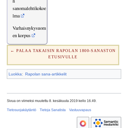
n
sanomalehtikokoe
lma
Varhaisnykysuom
en korpus
← PALAA TAKAISIN RAPOLAN 1800-SANASTON
ETUSIVULLE
Luokka
:
Rapolan sana-artikkelit
Sivua on viimeksi muutettu 8. kesäkuuta 2019 kello 16.49.
Tietosuojakäytäntö
Tietoja Sanatista
Vastuuvapaus