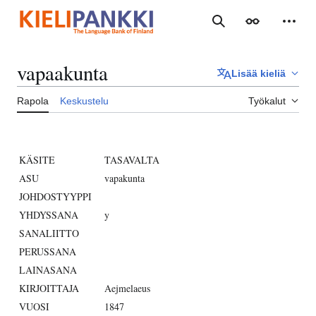
Siirry
sisältöön
Haku
Ulkoasu
Henki
vapaakunta
Lisää kieliä
Rapola
Keskustelu
Työkalut
KÄSITE
TASAVALTA
ASU
vapakunta
JOHDOSTYYPPI
YHDYSSANA
y
SANALIITTO
PERUSSANA
LAINASANA
KIRJOITTAJA
Aejmelaeus
VUOSI
1847