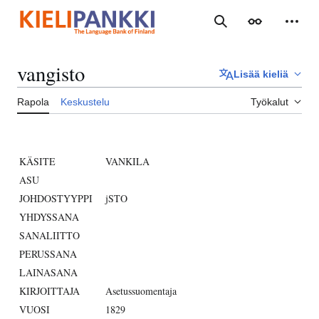
Siirry
sisältöön
Haku
Ulkoasu
Henki
vangisto
Lisää kieliä
Rapola
Keskustelu
Työkalut
KÄSITE
VANKILA
ASU
JOHDOSTYYPPI
jSTO
YHDYSSANA
SANALIITTO
PERUSSANA
LAINASANA
KIRJOITTAJA
Asetussuomentaja
VUOSI
1829