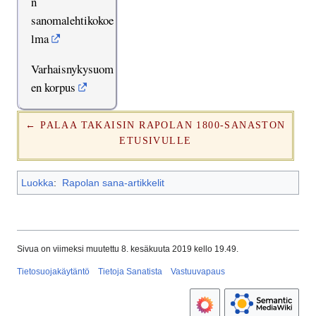
n
sanomalehtikokoe
lma
Varhaisnykysuom
en korpus
← PALAA TAKAISIN RAPOLAN 1800-SANASTON
ETUSIVULLE
Luokka
:
Rapolan sana-artikkelit
Sivua on viimeksi muutettu 8. kesäkuuta 2019 kello 19.49.
Tietosuojakäytäntö
Tietoja Sanatista
Vastuuvapaus