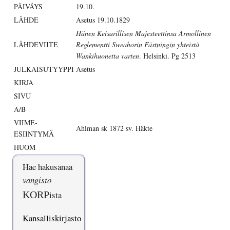
PÄIVÄYS
19.10.
LÄHDE
Asetus 19.10.1829
Hänen Keisarillisen Majesteettinsa Armollinen
LÄHDEVIITE
Reglementti Sweaborin Fästningin yhteistä
Wankihuonetta varten
. Helsinki. Pg 2513
JULKAISUTYYPPI
Asetus
KIRJA
SIVU
A/B
VIIME-
Ahlman sk 1872 sv. Häkte
ESIINTYMÄ
HUOM
Hae hakusanaa
vangisto
KORP
ista
Kansalliskirjasto