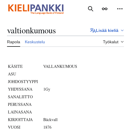
Siirry
sisältöön
Haku
Ulkoasu
Henki
valtionkumous
Lisää kieliä
Rapola
Keskustelu
Työkalut
KÄSITE
VALLANKUMOUS
ASU
JOHDOSTYYPPI
YHDYSSANA
1Gy
SANALIITTO
PERUSSANA
LAINASANA
KIRJOITTAJA
Bäckvall
VUOSI
1876