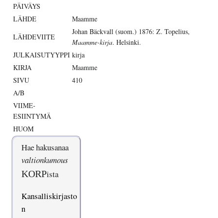
PÄIVÄYS
LÄHDE
Maamme
Johan Bäckvall (suom.) 1876: Z. Topelius,
LÄHDEVIITE
Maamme-kirja
. Helsinki.
JULKAISUTYYPPI
kirja
KIRJA
Maamme
SIVU
410
A/B
VIIME-
ESIINTYMÄ
HUOM
Hae hakusanaa
valtionkumous
KORP
ista
Kansalliskirjasto
n