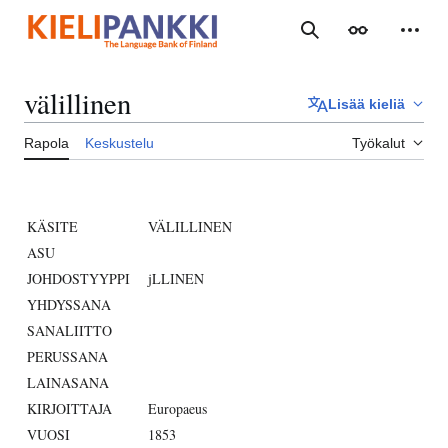
Siirry
sisältöön
Haku
Ulkoasu
Henki
välillinen
Lisää kieliä
Rapola
Keskustelu
Työkalut
KÄSITE
VÄLILLINEN
ASU
JOHDOSTYYPPI
jLLINEN
YHDYSSANA
SANALIITTO
PERUSSANA
LAINASANA
KIRJOITTAJA
Europaeus
VUOSI
1853