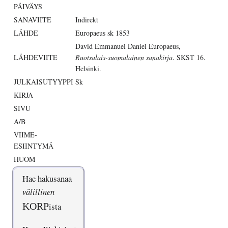
PÄIVÄYS
SANAVIITE
Indirekt
LÄHDE
Europaeus sk 1853
David Emmanuel Daniel Europaeus,
LÄHDEVIITE
Ruotsalais-suomalainen sanakirja
. SKST 16.
Helsinki.
JULKAISUTYYPPI
Sk
KIRJA
SIVU
A/B
VIIME-
ESIINTYMÄ
HUOM
Hae hakusanaa
välillinen
KORP
ista