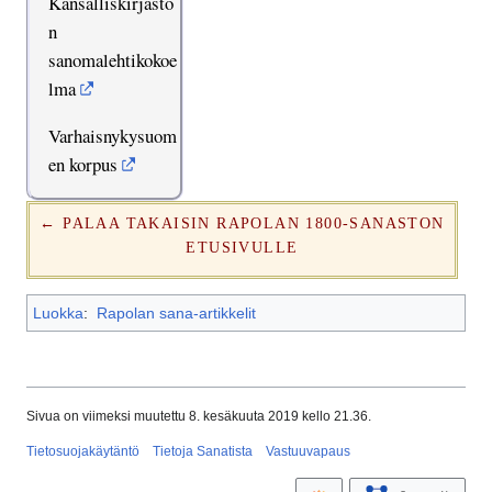
Kansalliskirjasto
n
sanomalehtikokoe
lma
Varhaisnykysuom
en korpus
← PALAA TAKAISIN RAPOLAN 1800-SANASTON
ETUSIVULLE
Luokka
:
Rapolan sana-artikkelit
Sivua on viimeksi muutettu 8. kesäkuuta 2019 kello 21.36.
Tietosuojakäytäntö
Tietoja Sanatista
Vastuuvapaus