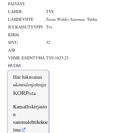
PÄIVÄYS
LÄHDE
TVS
LÄHDEVIITE
Turun Wiikko-Sanomat
. Turku.
JULKAISUTYYPPI
Tvs
KIRJA
SIVU
32
A/B
VIIME-ESIINTYMÄ
TVS 1823:25
HUOM
Hae hakusanaa
ukontulenjohtaja
KORP
ista
Kansalliskirjasto
n
sanomalehtikokoe
lma