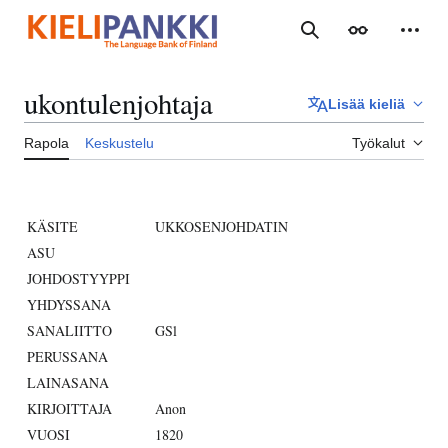
Siirry
sisältöön
Haku
Ulkoasu
Henki
ukontulenjohtaja
Lisää kieliä
Rapola
Keskustelu
Työkalut
KÄSITE
UKKOSENJOHDATIN
ASU
JOHDOSTYYPPI
YHDYSSANA
SANALIITTO
GSl
PERUSSANA
LAINASANA
KIRJOITTAJA
Anon
VUOSI
1820