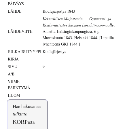
PÄIVÄYS
LÄHDE
Koulujärjestys 1843
Keisarillisen Majesteetin --- Gymnaasi- ja
Koulu-järjestys Suomen Isoruhtinaanmaalle
.
LÄHDEVIITE
Annettu Helsinginkaupungissa, 6 p.
Marraskuuta 1843. Helsinki 1844. [Lipuilla
lyhenteenä GKJ 1844.]
JULKAISUTYYPPI
Koulujärjestys
KIRJA
SIVU
9
A/B
VIIME-
ESIINTYMÄ
HUOM
Hae hakusanaa
tulkinto
KORP
ista