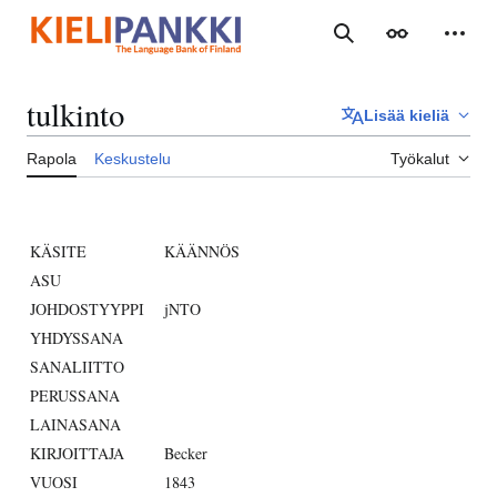
Siirry
sisältöön
Haku
Ulkoasu
Henki
tulkinto
Lisää kieliä
Rapola
Keskustelu
Työkalut
KÄSITE
KÄÄNNÖS
ASU
JOHDOSTYYPPI
jNTO
YHDYSSANA
SANALIITTO
PERUSSANA
LAINASANA
KIRJOITTAJA
Becker
VUOSI
1843